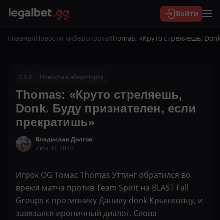
Войти
Главная
Новости киберспорта
Thomas: «Круто стреляешь, Don
CS 2
Новости киберспорта
Thomas: «Круто стреляешь,
Donk. Буду признателен, если
прекратишь»
Владислав Долгов
Июл 30, 2024
Игрок OG Томас Thomas Уттинг обратился во
время матча против Team Spirit на BLAST Fall
Groups к противнику Данилу donk Крышковцу, и
завязался ироничный диалог. Слова