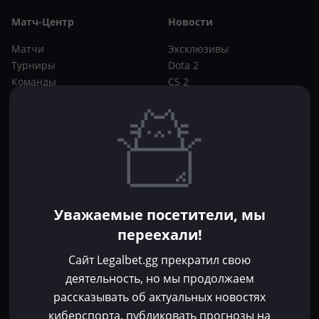
Матч-Центр
Новости
Матчи
Эксклюзивы
Турниры
Dota 2
Команды
CS 2
Игроки
Статьи
Прогнозы
Кибер-вики
Букмекеры
Школа ставок
Dota 2
CS 2
Бонусы букмекеров
Уважаемые посетители, мы
Фрибеты
переехали!
Акции
За регистрацию
Сайт Legalbet.gg прекратил свою
Без депозита
деятельность, но мы продолжаем
рассказывать об актуальных новостях
Контакты
киберспорта, публиковать прогнозы на