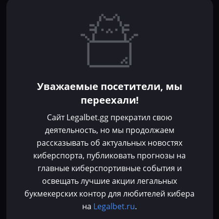
Игроки
Статьи
Прогнозы
Кибер-вики
Букмекеры
Школа ставок
Dota 2
CS 2
Бонусы букмекеров
Уважаемые посетители, мы
Фрибеты
переехали!
Акции
За регистрацию
Сайт Legalbet.gg прекратил свою
Без депозита
деятельность, но мы продолжаем
рассказывать об актуальных новостях
Контакты
киберспорта, публиковать прогнозы на
Пользовательское соглашение
главные киберспортивные события и
Политика конфиденциальности
освещать лучшие акции легальных
Политика в отношении файлов cookie
букмекерских контор для любителей кибера
Согласие на обработку персональных данных
на
Legalbet.ru
.
Зарегистрировано Федеральной службой по надзору в сфере связи,