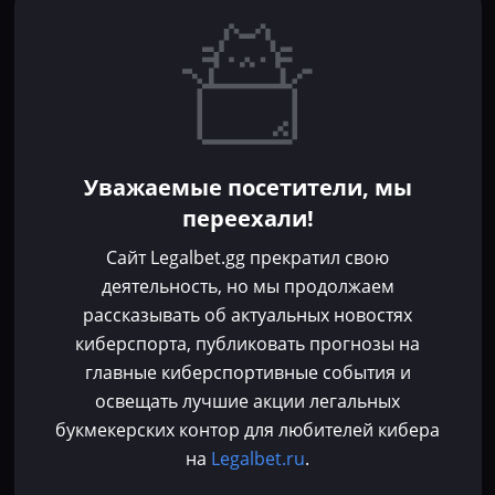
Игроки
Статьи
Прогнозы
Кибер-вики
Букмекеры
Школа ставок
Dota 2
CS 2
Бонусы букмекеров
Уважаемые посетители, мы
Фрибеты
переехали!
Акции
За регистрацию
Сайт Legalbet.gg прекратил свою
Без депозита
деятельность, но мы продолжаем
рассказывать об актуальных новостях
Контакты
киберспорта, публиковать прогнозы на
Пользовательское соглашение
главные киберспортивные события и
Политика конфиденциальности
освещать лучшие акции легальных
Политика в отношении файлов cookie
букмекерских контор для любителей кибера
Согласие на обработку персональных данных
на
Legalbet.ru
.
Зарегистрировано Федеральной службой по надзору в сфере связи,
информационных технологий и массовых коммуникаций (Роскомнадзор)
Используя сайт Legalbet.gg, ты