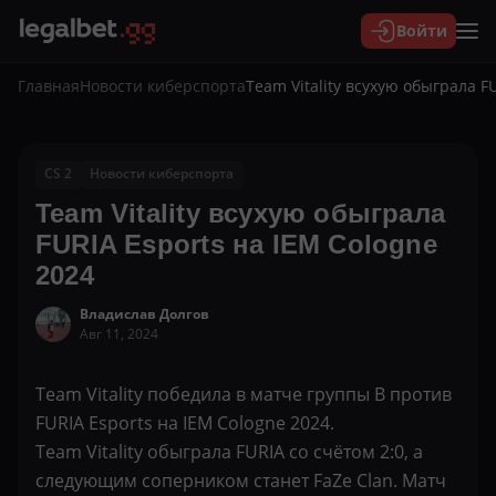
Войти
Главная
Новости киберспорта
Team Vitality всухую обыграла F
CS 2
Новости киберспорта
Team Vitality всухую обыграла
FURIA Esports на IEM Cologne
2024
Владислав Долгов
Авг 11, 2024
Team Vitality победила в матче группы B против
FURIA Esports на IEM Cologne 2024.
Team Vitality обыграла FURIA со счётом 2:0, а
следующим соперником станет FaZe Clan. Матч