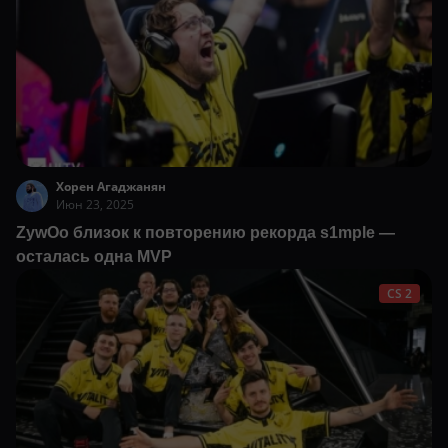
Хорен Агаджанян
Июн 23, 2025
ZywOo близок к повторению рекорда s1mple —
осталась одна MVP
CS 2