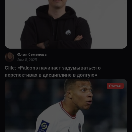
Юлия Семенова
Июл 8, 2025
Clife: «Falcons начинает задумываться о
перспективах в дисциплине в долгую»
Статьи