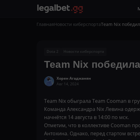
Главная
Новости киберспорта
Team Nix победил
Dota 2
Новости киберспорта
Team Nix победила
Хорен Агаджанян
Авг 14, 2024
Team Nix обыграла Team Cooman в груп
Команда Александра Nix Левина одерж
начнётся 14 августа в 14:00 по мск.
Отметим, что в коллективе Cooman пр
Антохина. Однако, перед стартом вст