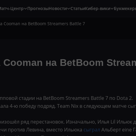
Матч-Центр
Прогнозы
Новости
Статьи
Кибер-вики
Букмекер
а Cooman на BetBoom Streamers Battle 7
 Cooman на BetBoom Streame
повой стадии на BetBoom Streamers Battle 7 по Dota 2.
ала 4-ю победу подряд. Team Nix в следующем матче сыг
оизошёл ряд перестановок. Изначально, Илья Lil Ильюк
речи против Левина, вместо Ильюка
сыграл
Альберт eine Г