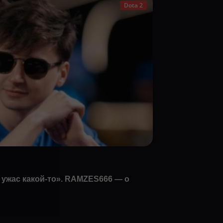
Dota 2
 ужас какой-то». RAMZES666 — о