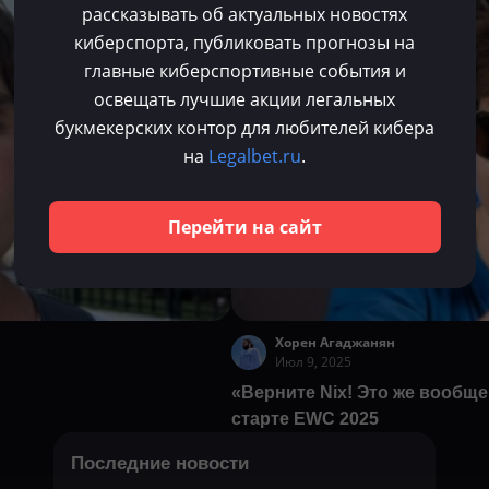
рассказывать об актуальных новостях
Dota 2
киберспорта, публиковать прогнозы на
главные киберспортивные события и
освещать лучшие акции легальных
букмекерских контор для любителей кибера
на
Legalbet.ru
.
Перейти на сайт
Хорен Агаджанян
Июл 9, 2025
«Верните Nix! Это же вообще
старте EWC 2025
Последние новости