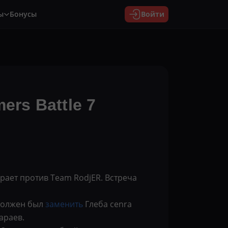
ы
Бонусы
Войти
rs Battle 7
рает против Team RodjER. Встреча
 должен был
заменить
Глеба cenra
араев.