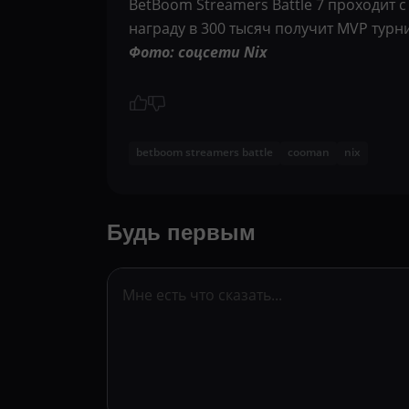
BetBoom Streamers Battle 7 проходит 
награду в 300 тысяч получит MVP турн
Фото: соцсети Nix
betboom streamers battle
cooman
nix
Будь первым