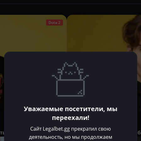
Dota 2
Уважаемые посетители, мы
переехали!
Владислав Долгов
Июл 15, 2025
Сайт Legalbet.gg прекратил свою
уть dyrachyo
Nix назвал игрока, который 
деятельность, но мы продолжаем