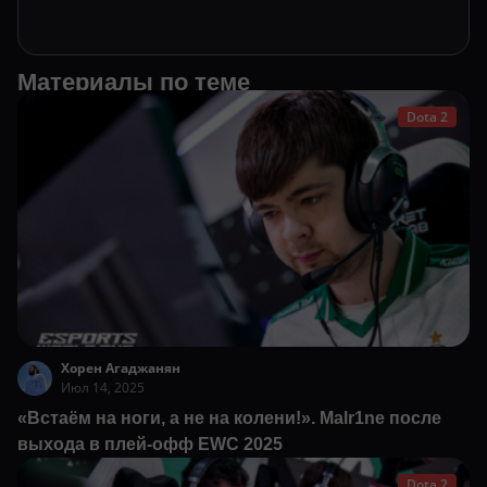
Материалы по теме
Dota 2
Хорен Агаджанян
Июл 14, 2025
«Встаём на ноги, а не на колени!». Malr1ne после
выхода в плей-офф EWC 2025
Dota 2