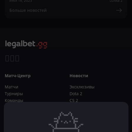
Июл 16, 2025
Dota 2
Больше новостей
Матч-Центр
Новости
Матчи
Эксклюзивы
Турниры
Dota 2
Команды
CS 2
Игроки
Статьи
Прогнозы
Кибер-вики
Букмекеры
Школа ставок
Dota 2