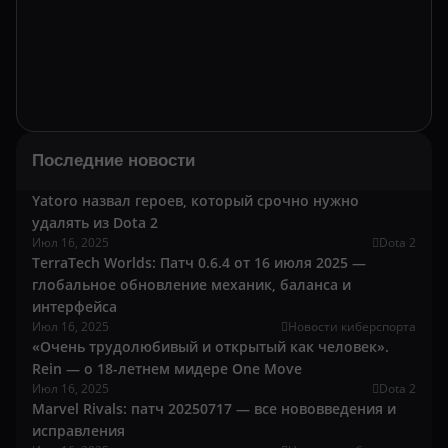
Последние новости
Yatoro назвал героев, который срочно нужно
удалять из Dota 2
Июл 16, 2025
Dota 2
TerraTech Worlds: Патч 0.6.4 от 16 июля 2025 —
глобальное обновление механик, баланса и
интерфейса
Июл 16, 2025
Новости киберспорта
«Очень трудолюбивый и открытый как человек».
Rein — о 18-летнем мидере One Move
Июл 16, 2025
Dota 2
Marvel Rivals: патч 20250717 — все нововведения и
исправления