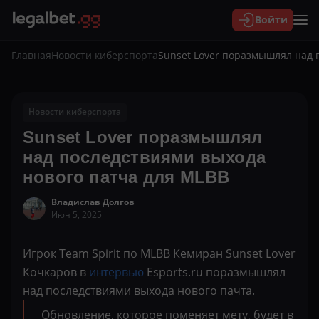
Войти
Главная
Новости киберспорта
Sunset Lover поразмышлял над 
Новости киберспорта
Sunset Lover поразмышлял
над последствиями выхода
нового патча для MLBB
Владислав Долгов
Июн 5, 2025
Игрок Team Spirit по MLBB Кемиран Sunset Lover
Кочкаров в
интервью
Esports.ru поразмышлял
над последствиями выхода нового пачта.
Обновление, которое поменяет мету, будет в