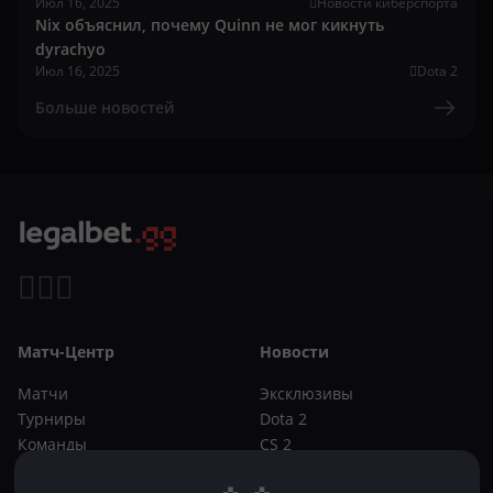
Июл 16, 2025
Новости киберспорта
Nix объяснил, почему Quinn не мог кикнуть
dyrachyo
Июл 16, 2025
Dota 2
Больше новостей
Матч-Центр
Новости
Матчи
Эксклюзивы
Турниры
Dota 2
Команды
CS 2
Игроки
Статьи