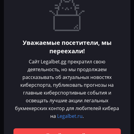
Прогнозы
Кибер-вики
Букмекеры
Школа ставок
Dota 2
CS 2
Бонусы букмекеров
Уважаемые посетители, мы
Фрибеты
переехали!
Акции
За регистрацию
Сайт Legalbet.gg прекратил свою
Без депозита
деятельность, но мы продолжаем
рассказывать об актуальных новостях
Контакты
киберспорта, публиковать прогнозы на
Пользовательское соглашение
главные киберспортивные события и
Политика конфиденциальности
освещать лучшие акции легальных
Политика в отношении файлов cookie
букмекерских контор для любителей кибера
Согласие на обработку персональных данных
на
Legalbet.ru
.
Зарегистрировано Федеральной службой по надзору в сфере связи,
информационных технологий и массовых коммуникаций (Роскомнадзор)
Используя сайт Legalbet.gg, ты
16.08.2024. Запись о регистрации СМИ «Legalbet Cybersport (Легалбет
соглашаешься с тем, что мы используем
ОК