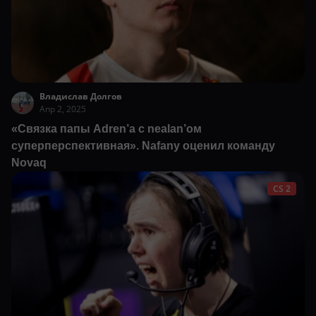
Владислав Долгов
Апр 2, 2025
«Связка папы Adren’a с nealan’ом
суперперспективная». Nafany оценил команду
Novaq
CS 2