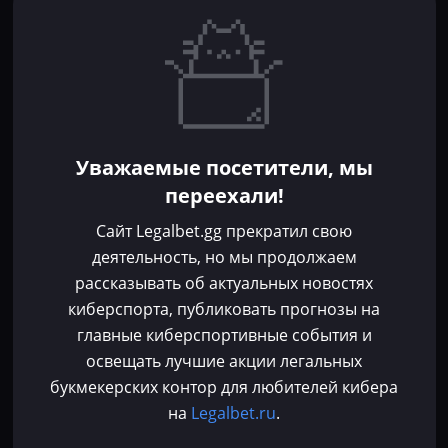
Игроки
Статьи
Прогнозы
Кибер-вики
Букмекеры
Школа ставок
Dota 2
CS 2
Бонусы букмекеров
Уважаемые посетители, мы
Фрибеты
переехали!
Акции
За регистрацию
Сайт Legalbet.gg прекратил свою
Без депозита
деятельность, но мы продолжаем
рассказывать об актуальных новостях
Контакты
киберспорта, публиковать прогнозы на
Пользовательское соглашение
главные киберспортивные события и
Политика конфиденциальности
освещать лучшие акции легальных
Политика в отношении файлов cookie
букмекерских контор для любителей кибера
Согласие на обработку персональных данных
на
Legalbet.ru
.
Зарегистрировано Федеральной службой по надзору в сфере связи,
информационных технологий и массовых коммуникаций (Роскомнадзор)
Используя сайт Legalbet.gg, ты