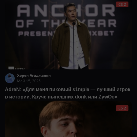
CS 2
Хорен Агаджанян
Май 15, 2025
AdreN: «Для меня пиковый s1mple — лучший игрок
в истории. Круче нынешних donk или ZywOo»
CS 2