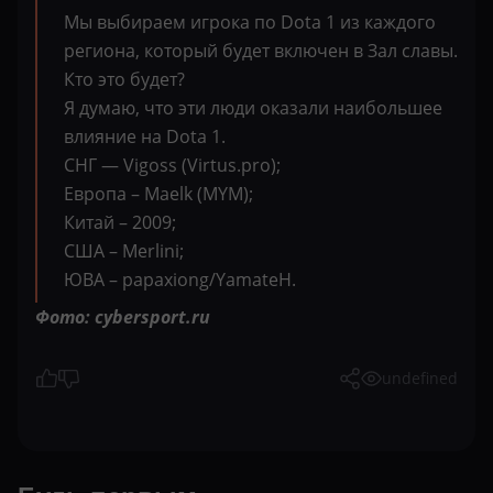
Мы выбираем игрока по Dota 1 из каждого
региона, который будет включен в Зал славы.
Кто это будет?
Я думаю, что эти люди оказали наибольшее
влияние на Dota 1.
СНГ — Vigoss (Virtus.pro);
Европа – Maelk (MYM);
Китай – 2009;
США – Merlini;
ЮВА – papaxiong/YamateH.
Фото: cybersport.ru
undefined