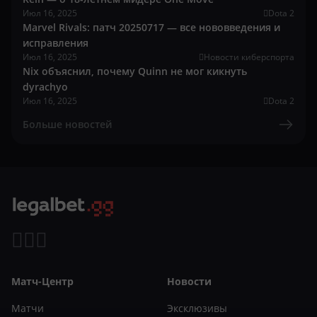
Июл 16, 2025
Dota 2
Marvel Rivals: патч 20250717 — все нововведения и
исправления
Июл 16, 2025
Новости киберспорта
Nix объяснил, почему Quinn не мог кикнуть
dyrachyo
Июл 16, 2025
Dota 2
Больше новостей
Матч-Центр
Новости
Матчи
Эксклюзивы