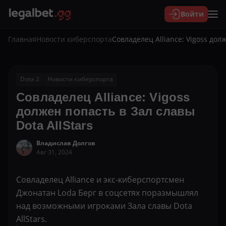
Войти
Главная
Новости киберспорта
Совладелец Alliance: Vigoss долж
Dota 2
Новости киберспорта
Совладелец Alliance: Vigoss
должен попасть в Зал славы
Dota AllStars
Владислав Долгов
Авг 31, 2024
Совладелец Alliance и экс-киберспортсмен
Джонатан Loda Берг в соцсетях поразмышлял
над возможными игроками Зала славы Dota
AllStars.