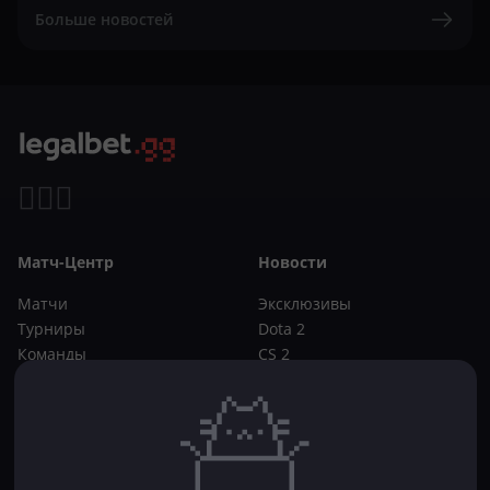
Больше новостей
Матч-Центр
Новости
Матчи
Эксклюзивы
Турниры
Dota 2
Команды
CS 2
Игроки
Статьи
Прогнозы
Кибер-вики
Букмекеры
Школа ставок
Dota 2