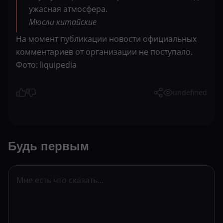
ужасная атмосфера.
Мюсли китайские
На момент публикации новости официальных
комментариев от организации не поступало.
Фото: liquipedia
undefined
Будь первым