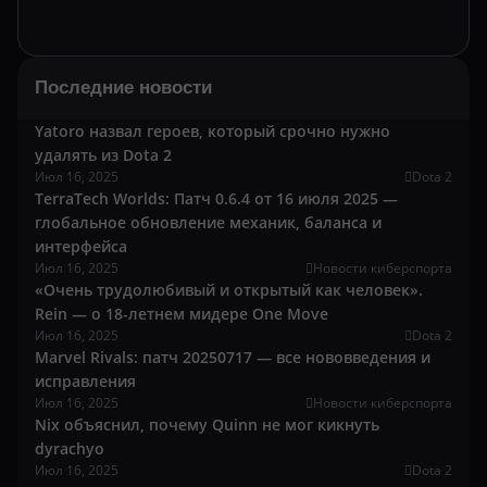
Последние новости
Yatoro назвал героев, который срочно нужно
удалять из Dota 2
Июл 16, 2025
Dota 2
TerraTech Worlds: Патч 0.6.4 от 16 июля 2025 —
глобальное обновление механик, баланса и
интерфейса
Июл 16, 2025
Новости киберспорта
«Очень трудолюбивый и открытый как человек».
Rein — о 18-летнем мидере One Move
Июл 16, 2025
Dota 2
Marvel Rivals: патч 20250717 — все нововведения и
исправления
Июл 16, 2025
Новости киберспорта
Nix объяснил, почему Quinn не мог кикнуть
dyrachyo
Июл 16, 2025
Dota 2