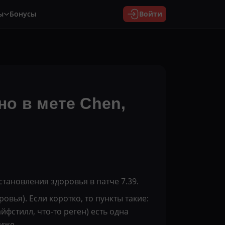
ы
Бонусы
Войти
но в мете Chen,
становления здоровья в патче 7.39.
вья). Если коротко, то пункты такие:
йфстилл, что-то реген) есть одна
иже.