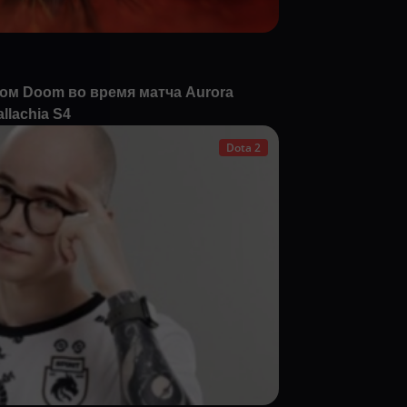
ком Doom во время матча Aurora
llachia S4
Dota 2