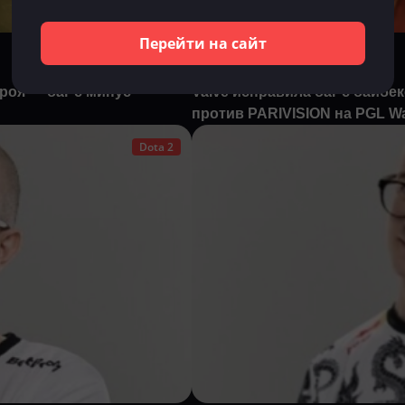
Перейти на сайт
Владислав Долгов
Апр 26, 2025
роя — баг с минус-
Valve исправила баг с байбе
против PARIVISION на PGL Wa
Dota 2