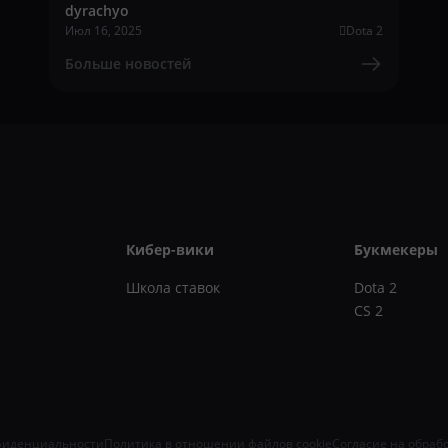
dyrachyo
Июл 16, 2025
Dota 2
Больше новостей
Кибер-вики
Букмекеры
Школа ставок
Dota 2
CS 2
фиденциальности
Политика в отношении файлов cookie
Согласие на обраб