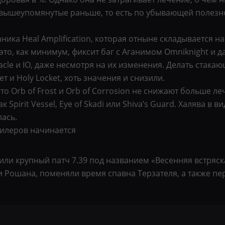
 и вышеупомянутые раньше, то есть по убывающей полез
аника Heal Amplification, которая отныне складывается
 это, как минимум, фиксит баг с Аганимом Omniknight и д
racle и IO, даже несмотря на их изменения. Делать стака
дет и Holy Locket, хоть значения и снизили.
то Orb of Frost и Orb of Corrosion не снижают больше л
к Spirit Vessel, Eye of Skadi или Shiva’s Guard. Халява 
ась.
хилеров начинается
или крупный патч 7.39 под названием «Весенняя встряск
 Рошана, поменяли время спавна Терзателя, а также п