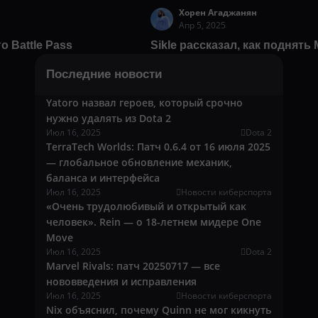
Хорен Агаджанян
Апр 5, 2025
о Battle Pass
Sikle рассказал, как поднять
Последние новости
Yatoro назвал героев, который срочно
нужно удалять из Dota 2
Июл 16, 2025
Dota 2
TerraTech Worlds: Патч 0.6.4 от 16 июля 2025
— глобальное обновление механик,
баланса и интерфейса
Июл 16, 2025
Новости киберспорта
«Очень трудолюбивый и открытый как
человек». Rein — о 18-летнем мидере One
Move
Июл 16, 2025
Dota 2
Marvel Rivals: патч 20250717 — все
нововведения и исправления
Июл 16, 2025
Новости киберспорта
Nix объяснил, почему Quinn не мог кикнуть