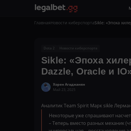
Главная
Новости киберспорта
Sikle: «Эпоха хил
Dota 2
Новости киберспорта
Sikle: «Эпоха хиле
Dazzle, Oracle и IO
Хорен Агаджанян
Май 23, 2025
Аналитик Team Spirit Марк sikle Лерм
Некоторые уже спрашивают насчет н
– Теперь вместо разных механик (чт
универсальная – восстановление зд