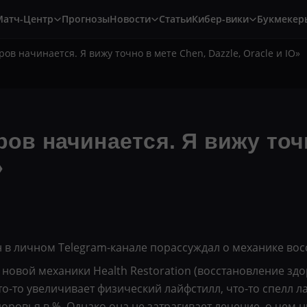
Матч-Центр
Прогнозы
Новости
Статьи
Кибер-вики
Букмекер
еров начинается. Я вижу точно в мете Chen, Dazzle, Oracle и IO»
ров начинается. Я вижу точ
»
ан в личном Telegram-канале порассуждал о механике вос
овой механики Health Restoration (восстановление здоро
о-то увеличивает физический лайфстилл, что-то спелл ла
оровья в %. Однако она не затрагивает лечение, о чем н