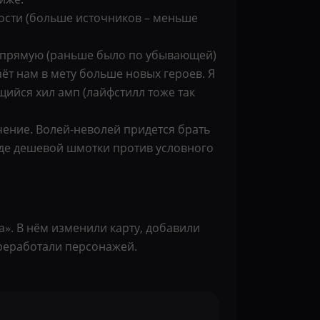
ности (больше источников – меньше
 напрямую (раньше было по убывающей)
аёт нам в мету больше новых героев. Я
ющийся хил амп (лайфстилл тоже так
ечение. Волей-неволей придется брать
в виде дешевой шмотки против условного
а». В нём изменили карту, добавили
ереработали персонажей.