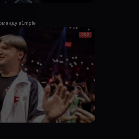
оманду s1mple
CS 2