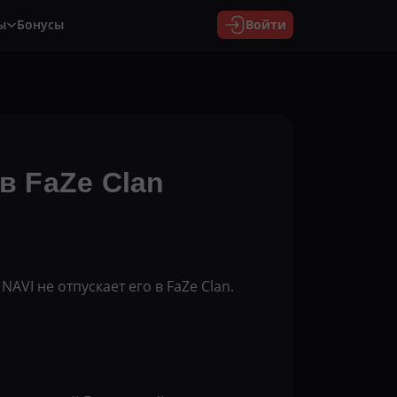
ы
Бонусы
Войти
в FaZe Clan
VI не отпускает его в FaZe Clan.