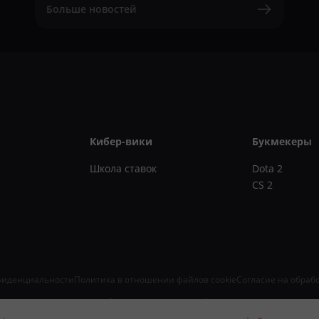
Больше новостей
Кибер-вики
Букмекеры
Школа ставок
Dota 2
CS 2
фиденциальности
Политика в отношении файлов cookie
Согласие на обраб
, информационных технологий и массовых коммуникаций (Роскомнадзор) 16.08.2024. Зап
 ОГРН 324645700071843, 410005, г. Саратов, ул. Железнодорожная, 43/55