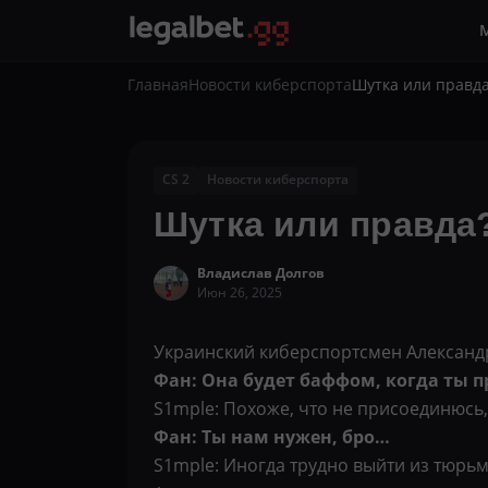
Главная
Новости киберспорта
Шутка или правда
CS 2
Новости киберспорта
Шутка или правда?
Владислав Долгов
Июн 26, 2025
Украинский киберспортсмен Александр s
Фан: Она будет баффом, когда ты 
S1mple: Похоже, что не присоединюсь, 
Фан: Ты нам нужен, бро…
S1mple: Иногда трудно выйти из тюрьм