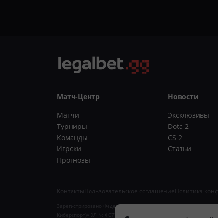
Матч-Центр
Новости
Матчи
Эксклюзивы
Турниры
Dota 2
Команды
CS 2
Игроки
Статьи
Прогнозы
Контакты
Пользовательское соглашение
Политика кон
Зарегистрировано Федеральной службой по надзору в сфере связи
Киберспорт)» ЭЛ № ФС77-88012. 18+. Учредитель ИП Арзямов Д.А.