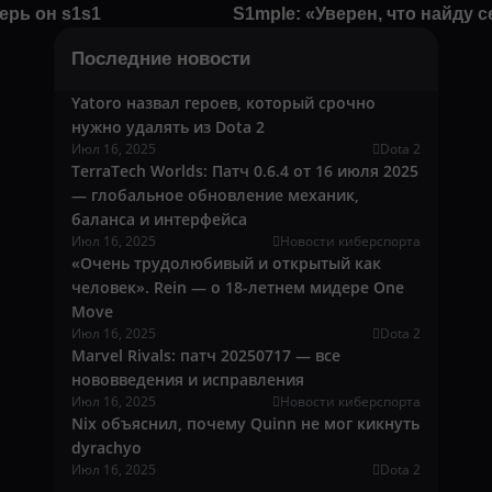
ерь он s1s1
S1mple: «Уверен, что найду 
Последние новости
Yatoro назвал героев, который срочно
нужно удалять из Dota 2
Июл 16, 2025
Dota 2
TerraTech Worlds: Патч 0.6.4 от 16 июля 2025
— глобальное обновление механик,
баланса и интерфейса
Июл 16, 2025
Новости киберспорта
«Очень трудолюбивый и открытый как
человек». Rein — о 18-летнем мидере One
Move
Июл 16, 2025
Dota 2
Marvel Rivals: патч 20250717 — все
нововведения и исправления
Июл 16, 2025
Новости киберспорта
Nix объяснил, почему Quinn не мог кикнуть
dyrachyo
Июл 16, 2025
Dota 2