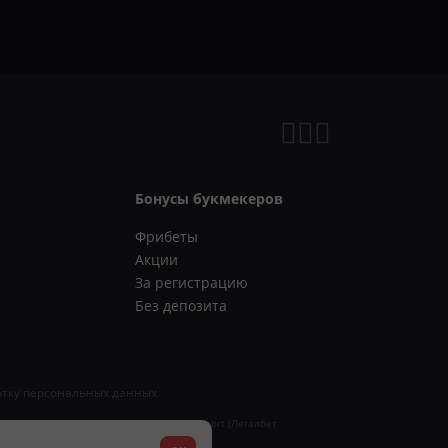
Бонусы букмекеров
Фрибеты
Акции
За регистрацию
Без депозита
отку персональных данных
ись о регистрации СМИ «Legalbet Cybersport (Легалбет