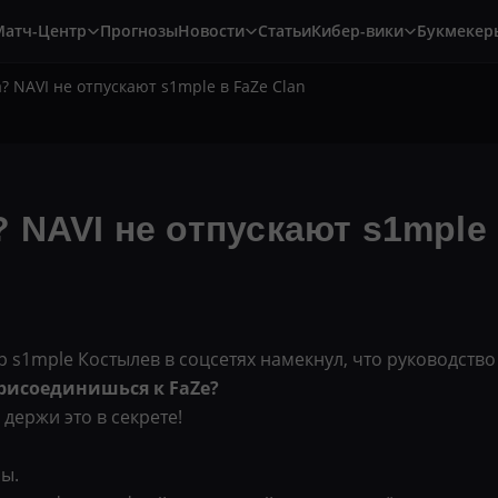
Матч-Центр
Прогнозы
Новости
Статьи
Кибер-вики
Букмекер
? NAVI не отпускают s1mple в FaZe Clan
 NAVI не отпускают s1mple 
1mple Костылев в соцсетях намекнул, что руководство NA
присоединишься к FaZe?
держи это в секрете!
ы.