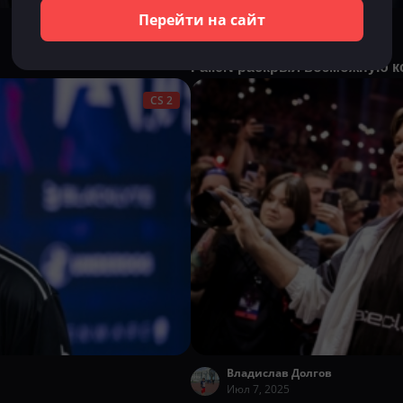
Перейти на сайт
Владислав Долгов
Июл 15, 2025
FalleN раскрыл возможную к
CS 2
Владислав Долгов
Июл 7, 2025