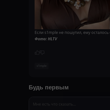
Если s1mple не пошутил, ему осталось
Фото: HLTV
s1mple
Будь первым