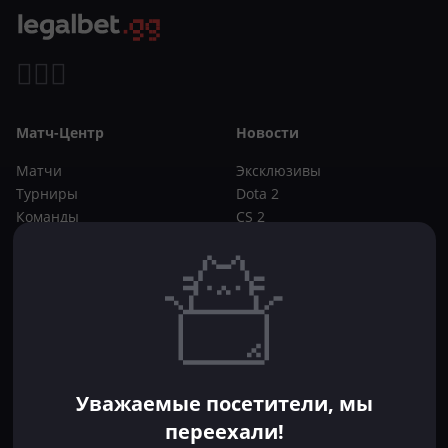
Матч-Центр
Новости
Матчи
Эксклюзивы
Турниры
Dota 2
Команды
CS 2
Игроки
Статьи
Прогнозы
Кибер-вики
Букмекеры
Школа ставок
Dota 2
CS 2
Бонусы букмекеров
Уважаемые посетители, мы
Фрибеты
переехали!
Акции