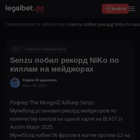
Войти
Главная
Новости киберспорта
Senzu побил рекорд NiKo по ки
CS 2
Новости киберспорта
Senzu побил рекорд NiKo по
киллам на мейджорах
Хорен Агаджанян
Июн 16, 2025
Рифлер The MongolZ Азбаяр Senzu
Мункболд установил рекорд мейджоров по
количеству киллов на одной карте на BLAST.tv
Austin Major 2025.
Мункболд набил 56 фрагов в матче против G2 на