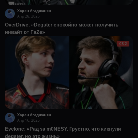
Хорен Агаджанян
Апр 28, 2025
OverDrive: «Degster спокойно может получить
инвайт от FaZe»
CS 2
Хорен Агаджанян
Апр 16, 2025
Evelone: «Рад за m0NESY. Грустно, что кикнули
degster, но это жизнь»