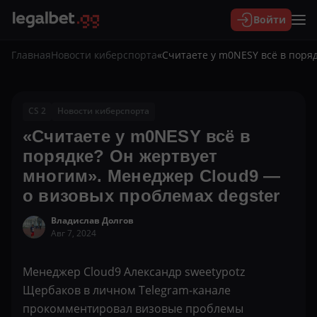
Войти
Главная
Новости киберспорта
«Считаете у m0NESY всё в поря
CS 2
Новости киберспорта
«Считаете у m0NESY всё в
порядке? Он жертвует
многим». Менеджер Cloud9 —
о визовых проблемах degster
Владислав Долгов
Авг 7, 2024
Менеджер Cloud9 Александр sweetypotz
Щербаков в личном Telegram-канале
прокомментировал визовые проблемы