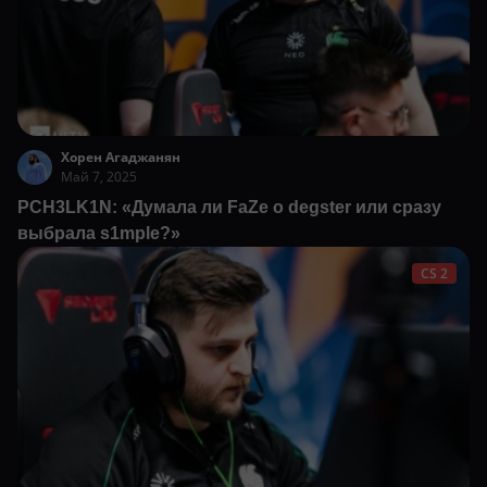
Хорен Агаджанян
Май 7, 2025
PCH3LK1N: «Думала ли FaZe о degster или сразу
выбрала s1mple?»
CS 2