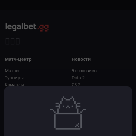
Матч-Центр
Новости
Матчи
Эксклюзивы
Турниры
Dota 2
Команды
CS 2
Игроки
Статьи
Прогнозы
Кибер-вики
Букмекеры
Школа ставок
Dota 2
CS 2
Бонусы букмекеров