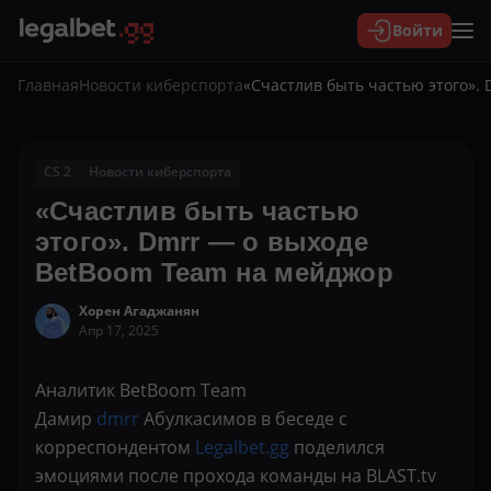
Войти
Главная
Новости киберспорта
«Счастлив быть частью этого».
CS 2
Новости киберспорта
«Счастлив быть частью
этого». Dmrr — о выходе
BetBoom Team на мейджор
Хорен Агаджанян
Апр 17, 2025
Аналитик BetBoom Team
Дамир
dmrr
Абулкасимов в беседе с
корреспондентом
Legalbet.gg
поделился
эмоциями после прохода команды на BLAST.tv