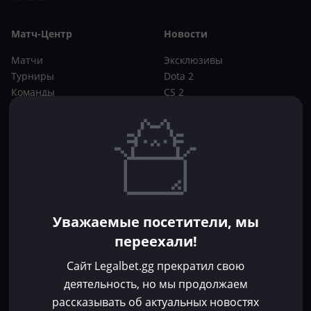
Матч-Центр
Новости
Матчи
Эксклюзивы
Турниры
Dota 2
Команды
CS 2
Игроки
Статьи
Прогнозы
Кибер-вики
Букмекеры
Школа ставок
Dota 2
CS 2
Бонусы букмекеров
Уважаемые посетители, мы
Фрибеты
переехали!
Акции
За регистрацию
Сайт Legalbet.gg прекратил свою
Без депозита
деятельность, но мы продолжаем
рассказывать об актуальных новостях