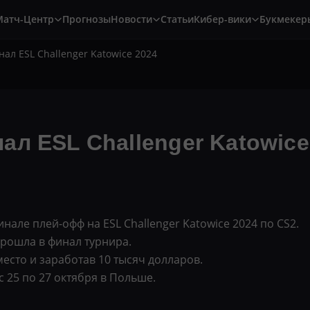
Матч-Центр
Прогнозы
Новости
Статьи
Кибер-вики
Букмекер
ал ESL Challenger Katowice 2024
л ESL Challenger Katowice
нале плей-офф на ESL Challenger Katowice 2024 по CS2.
прошла в финал турнира.
место и заработав 10 тысяч долларов.
с 25 по 27 октября в Польше.