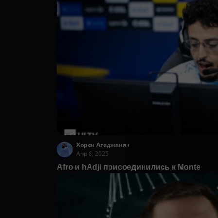
Хорен Агаджанян
Апр 8, 2025
Afro и hAdji присоединились к Monte