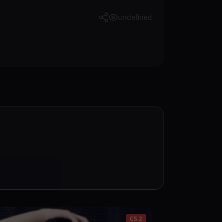
undefined
CS 2