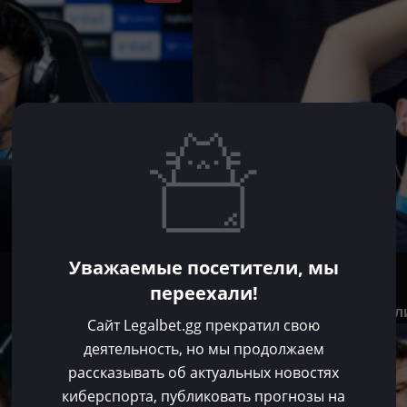
Уважаемые посетители, мы
Владислав Долгов
Сен 16, 2024
переехали!
Инсайдер: Monte тестировал
Сайт Legalbet.gg прекратил свою
CS 2
деятельность, но мы продолжаем
рассказывать об актуальных новостях
киберспорта, публиковать прогнозы на