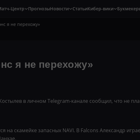
Матч-Центр
Прогнозы
Новости
Статьи
Кибер-вики
Букмекер
онс я не перехожу»
нс я не перехожу»
Костылев в личном Telegram-канале сообщил, что не пла
ся на скамейке запасных NAVI. В Falcons Александр играе
Шанхае.