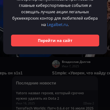
главные киберспортивные события и
освещать лучшие акции легальных
букмекерских контор для любителей кибера
на
Legalbet.ru
.
Перейти на сайт
Владислав Долгов
Июл 7, 2025
ерь он s1s1
S1mple: «Уверен, что найду 
Последние новости
Yatoro назвал героев, который срочно
нужно удалять из Dota 2
Июл 16, 2025
Dota 2
TerraTech Worlds: Патч 0.6.4 от 16 июля 2025