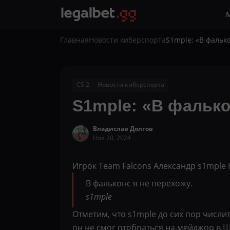
Главная
Новости киберспорта
S1mple: «В фальк
CS 2
Новости киберспорта
S1mple: «В фалько
Владислав Долгов
Ноя 20, 2024
Игрок Team Falcons Александр s1mple 
В фальконс я не перехожу.
s1mple
Отметим, что s1mple до сих пор числит
он не смог отобраться на мейджор в 