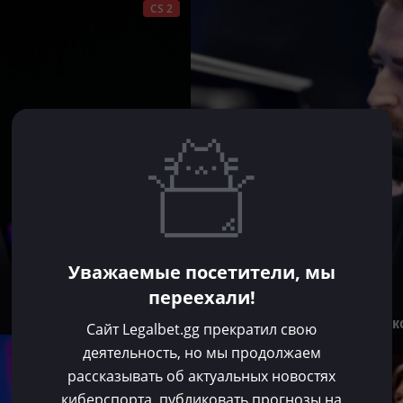
CS 2
Уважаемые посетители, мы
Владислав Долгов
переехали!
Июл 15, 2025
FalleN раскрыл возможную к
Сайт Legalbet.gg прекратил свою
деятельность, но мы продолжаем
CS 2
рассказывать об актуальных новостях
киберспорта, публиковать прогнозы на