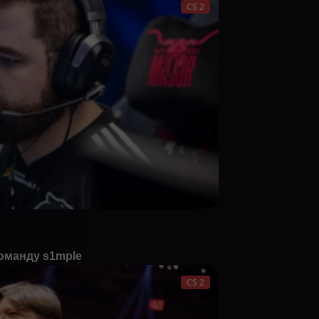
CS 2
оманду s1mple
CS 2