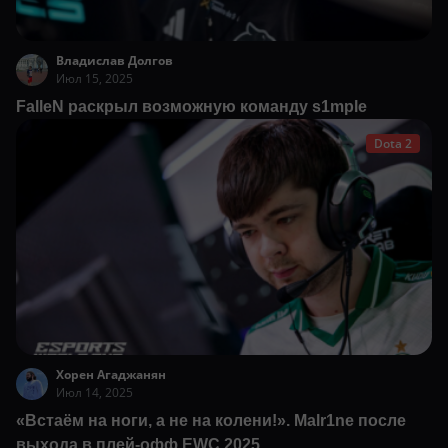
Владислав Долгов
Июл 15, 2025
FalleN раскрыл возможную команду s1mple
Dota 2
Хорен Агаджанян
Июл 14, 2025
«Встаём на ноги, а не на колени!». Malr1ne после
выхода в плей-офф EWC 2025