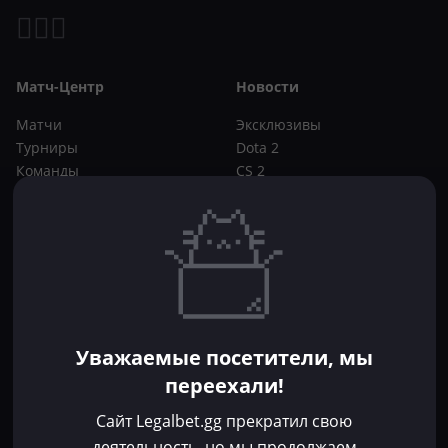
Матч-Центр
Новости
Матчи
Эксклюзивы
Турниры
Dota 2
Команды
CS 2
Игроки
Статьи
Прогнозы
Кибер-вики
Букмекеры
Школа ставок
Dota 2
CS 2
Бонусы букмекеров
Уважаемые посетители, мы
Фрибеты
переехали!
Акции
За регистрацию
Сайт Legalbet.gg прекратил свою
Без депозита
деятельность, но мы продолжаем