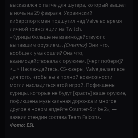
высказался о патче для шутера, который вышел
в ночь на 29 февраля. Украинский
киберспортсмен подшутил над Valve во время
личной трансляции на Twitch.
«Курицы больше не взаимодействуют с
выпавшим оружием».
(Смеется)
Они что,
вообще с ума сошли? Она что,
взаимодействовала с оружием, [черт побери]?
<…> Наслаждайтесь, CS-юзеры, Valve делает все
для того, чтобы вы в полной возможности
могли насладиться этой игрой. Пофикшены
курицы, которые не будут [красть] ваше оружие,
пофикшена музыкальная дорожка и многое
другое в новом апдейте Counter-Strike 2», —
заявил стендин состава Team Falcons.
Фото: ESL