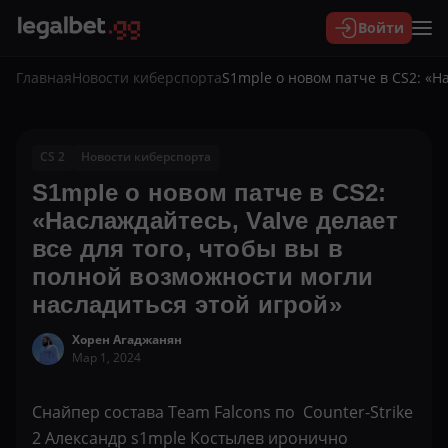
Войти
Главная
Новости киберспорта
S1mple о новом патче в CS2: «Н
CS 2
Новости киберспорта
S1mple о новом патче в CS2:
«Наслаждайтесь, Valve делает
все для того, чтобы вы в
полной возможности могли
насладиться этой игрой»
Хорен Агаджанян
Мар 1, 2024
Снайпер состава Team Falcons по Counter-Strike
2 Александр s1mple Костылев иронично