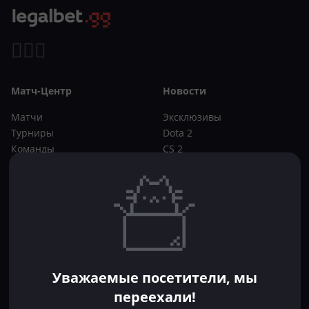
Матч-Центр
Новости
Матчи
Эксклюзивы
Турниры
Dota 2
Команды
CS 2
Игроки
Статьи
Прогнозы
Кибер-вики
Букмекеры
Школа ставок
Dota 2
CS 2
Бонусы букмекеров
Уважаемые посетители, мы
Фрибеты
переехали!
Акции