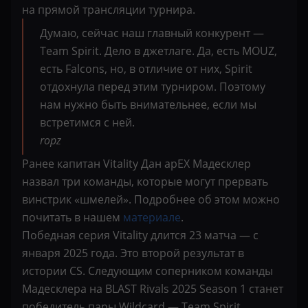
на прямой трансляции турнира.
Думаю, сейчас наш главный конкурент —
Team Spirit. Дело в джетлаге. Да, есть MOUZ,
есть Falcons, но, в отличие от них, Spirit
отдохнула перед этим турниром. Поэтому
нам нужно быть внимательнее, если мы
встретимся с ней.
ropz
Ранее капитан Vitality Дан apEX Мадесклер
назвал три команды, которые могут прервать
винстрик «шмелей». Подробнее об этом можно
почитать в нашем
материале
.
Победная серия Vitality длится 23 матча — с
января 2025 года. Это второй результат в
истории CS. Следующим соперником команды
Мадесклера на BLAST Rivals 2025 Season 1 станет
победитель пары Wildcard — Team Spirit.