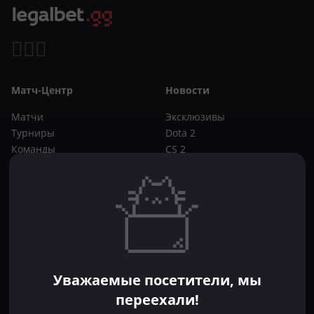
Матч-Центр
Новости
Матчи
Эксклюзивы
Турниры
Dota 2
Команды
CS 2
Игроки
Статьи
Прогнозы
Кибер-вики
Букмекеры
Школа ставок
Dota 2
CS 2
Бонусы букмекеров
Уважаемые посетители, мы
Фрибеты
переехали!
Акции