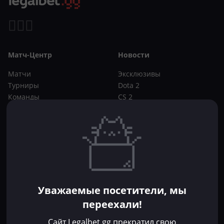
Матч-Центр
Новости
Матчи
Эксклюзивы
Турниры
Dota 2
Команды
CS 2
Игроки
Статьи
Прогнозы
Кибер-вики
Букмекеры
Школа ставок
Dota 2
CS 2
Бонусы букмекеров
Уважаемые посетители, мы
Фрибеты
переехали!
Акции
За регистрацию
Сайт Legalbet.gg прекратил свою