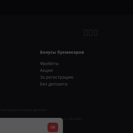
Бонусы букмекеров
Фрибеты
Акции
За регистрацию
Без депозита
отку персональных данных
ись о регистрации СМИ «Legalbet Cybersport (Легалбет
ОК