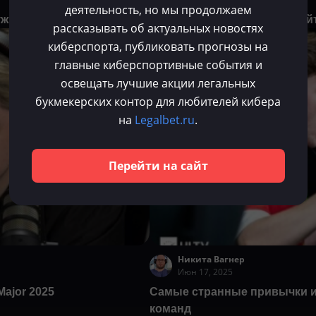
деятельность, но мы продолжаем
жно удалять из Dota 2
Yatoro рассказал, в какие та
рассказывать об актуальных новостях
киберспорта, публиковать прогнозы на
CS 2
главные киберспортивные события и
освещать лучшие акции легальных
букмекерских контор для любителей кибера
на
Legalbet.ru
.
Перейти на сайт
Никита Вагнер
Июн 17, 2025
Major 2025
Самые странные привычки и
команд