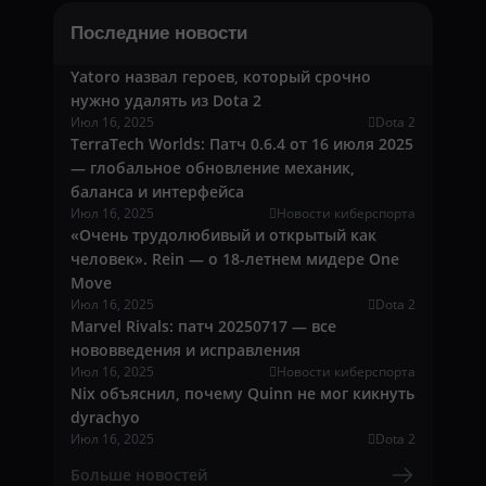
Последние новости
Yatoro назвал героев, который срочно
нужно удалять из Dota 2
Июл 16, 2025
Dota 2
TerraTech Worlds: Патч 0.6.4 от 16 июля 2025
— глобальное обновление механик,
баланса и интерфейса
Июл 16, 2025
Новости киберспорта
«Очень трудолюбивый и открытый как
человек». Rein — о 18-летнем мидере One
Move
Июл 16, 2025
Dota 2
Marvel Rivals: патч 20250717 — все
нововведения и исправления
Июл 16, 2025
Новости киберспорта
Nix объяснил, почему Quinn не мог кикнуть
dyrachyo
Июл 16, 2025
Dota 2
Больше новостей