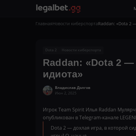
Главная
Новости киберспорта
Raddan: «Dota 2 —
Dota 2
Новости киберспорта
Raddan: «Dota 2 —
идиота»
Владислав Долгов
Июн 2, 2025
Игрок Team Spirit Илья Raddan Мулярч
опубликован в Telegram-канале LEGE
Dota 2 — дохлая игра, в которой си
игры] О, наныл.