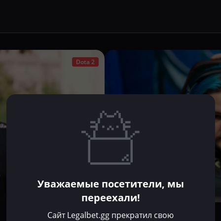
Dota 2
Уважаемые посетители, мы
переехали!
Хорен Агаджанян
Сайт Legalbet.gg прекратил свою
Июл 2, 2025