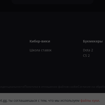
Кибер-вики
Букмекеры
Школа ставок
Dota 2
CS 2
фиденциальности
Политика в отношении файлов cookie
Согласие на обраб
, информационных технологий и массовых коммуникаций (Роскомнадзор) 16.08.2024. Зап
 ОГРН 324645700071843, 410005, г. Саратов, ул. Железнодорожная, 43/55
et.gg, ты соглашаешься с тем, что мы используем
файлы куки
.