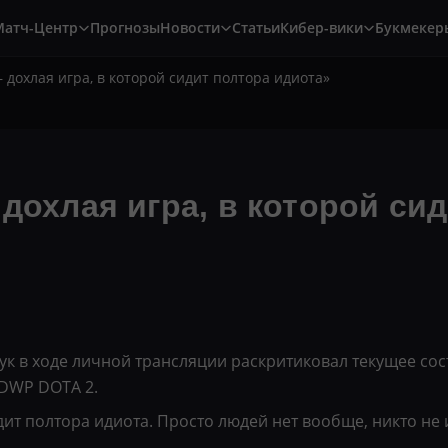
Матч-Центр
Прогнозы
Новости
Статьи
Кибер-вики
Букмекер
 дохлая игра, в которой сидит полтора идиота»
 дохлая игра, в которой си
ук в ходе личной трансляции раскритиковал текущее сос
NDWP DOTA 2.
дит полтора идиота. Просто людей нет вообще, никто не 