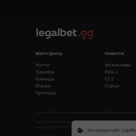
Матч-Центр
Новости
Матчи
Эксклюзивы
Турниры
Dota 2
Команды
CS 2
Игроки
Статьи
Прогнозы
Контакты
Пользовательское соглашение
Политика кон
Зарегистрировано Федеральной службой по надзору в сфере связи
Киберспорт)» ЭЛ № ФС77-88012. 18+. Учредитель ИП Арзямов Д.А.
Используя сайт Legalb