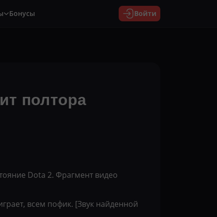
ы
Бонусы
Войти
дит полтора
тояние Dota 2. Фрагмент видео
играет, всем пофик. [Звук найденной