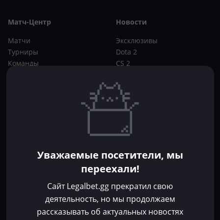
Матч-Центр
Новости
Матчи
Эксклюзивы
Турниры
Dota 2
Команды
CS 2
Игроки
Статьи
Прогнозы
Кибер-вики
Букмекеры
Школа ставок
Dota 2
CS 2
Бонусы букмекеров
Уважаемые посетители, мы
Фрибеты
переехали!
Акции
За регистрацию
Сайт Legalbet.gg прекратил свою
Без депозита
деятельность, но мы продолжаем
рассказывать об актуальных новостях