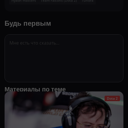
riyadh masters
Team Falcons (Dota 2)
Tundra
Будь первым
Материалы по теме
Dota 2