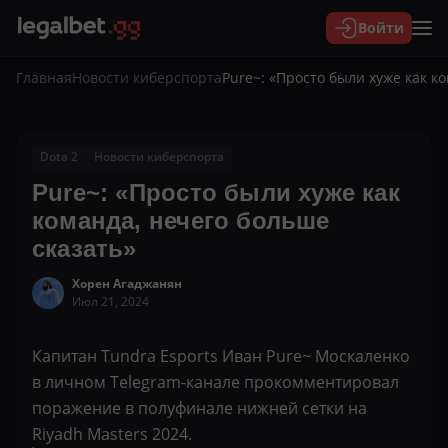
Войти
Главная
Новости киберспорта
Pure~: «Просто были хуже как к
Dota 2
Новости киберспорта
Pure~: «Просто были хуже как
команда, нечего больше
сказать»
Хорен Агаджанян
Июл 21, 2024
Капитан Tundra Esports Иван Pure~ Москаленко
в личном Telegram-канале прокомментировал
поражение в полуфинале нижней сетки на
Riyadh Masters 2024.