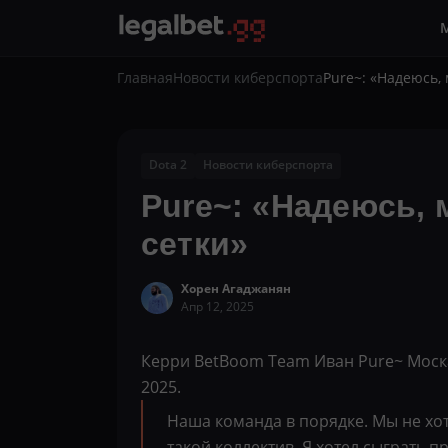
Главная
Новости киберспорта
Pure~: «Надеюсь,
Dota 2
Новости киберспорта
Pure~: «Надеюсь, 
сетки»
Хорен Агаджанян
Апр 12, 2025
Керри BetBoom Team Иван Pure~ Моска
2025.
Наша команда в порядке. Мы не хот
такой коллектив. Я хотел сыграть п