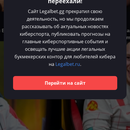
переехали!
Сайт Legalbet.gg прекратил свою
Владислав Долгов
деятельность, но мы продолжаем
Июн 30, 2025
рассказывать об актуальных новостях
ы BB — уверенность
Quinn после поражения в гра
киберспорта, публиковать прогнозы на
пожал руки игрокам BetBoo
главные киберспортивные события и
освещать лучшие акции легальных
Dota 2
букмекерских контор для любителей кибера
на
Legalbet.ru
.
Перейти на сайт