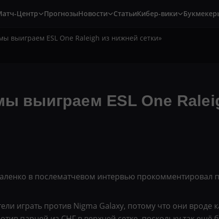
Матч-Центр
Прогнозы
Новости
Статьи
Кибер-вики
Букмекер
 мы выиграем ESL One Raleigh из нижней сетки»
мы выиграем ESL One Ralei
ленко в послематчевом интервью прокомментировал поб
ели играть против Nigma Galaxy, потому что они вроде 
ротив парней из СНГ в верхней сетке, поскольку так ещё 