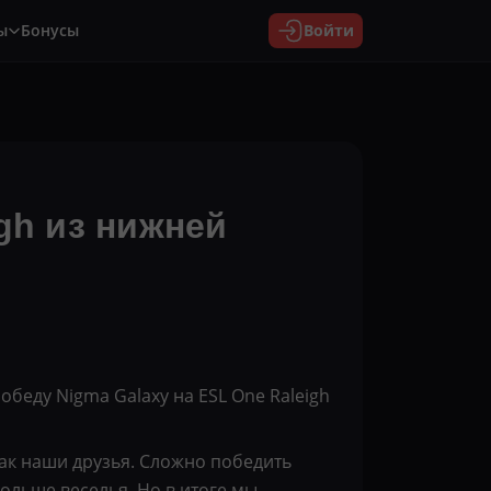
ы
Бонусы
Войти
gh из нижней
еду Nigma Galaxy на ESL One Raleigh
как наши друзья. Сложно победить
больше веселья. Но в итоге мы