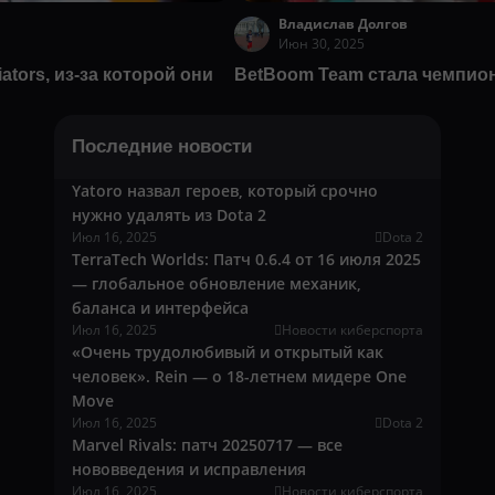
Владислав Долгов
Июн 30, 2025
ators, из-за которой они
BetBoom Team стала чемпионо
Последние новости
Yatoro назвал героев, который срочно
нужно удалять из Dota 2
Июл 16, 2025
Dota 2
TerraTech Worlds: Патч 0.6.4 от 16 июля 2025
— глобальное обновление механик,
баланса и интерфейса
Июл 16, 2025
Новости киберспорта
«Очень трудолюбивый и открытый как
человек». Rein — о 18-летнем мидере One
Move
Июл 16, 2025
Dota 2
Marvel Rivals: патч 20250717 — все
нововведения и исправления
Июл 16, 2025
Новости киберспорта