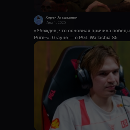
Хорен Агаджанян
Июл 1, 2025
«Убеждён, что основная причина побед
Pure~». Grayne — о PGL Wallachia S5