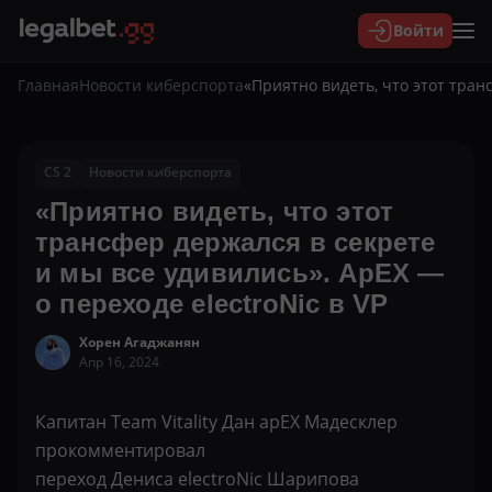
Войти
Главная
Новости киберспорта
«Приятно видеть, что этот тран
CS 2
Новости киберспорта
«Приятно видеть, что этот
трансфер держался в секрете
и мы все удивились». ApEX —
о переходе electroNic в VP
Хорен Агаджанян
Апр 16, 2024
Капитан Team Vitality Дан apEX Мадесклер
прокомментировал
переход Дениса electroNic Шарипова