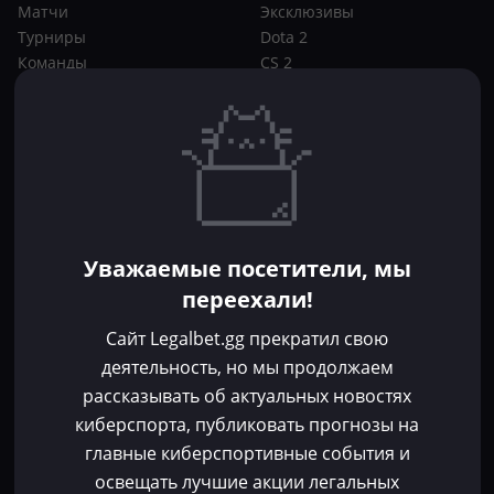
Матчи
Эксклюзивы
Турниры
Dota 2
Команды
CS 2
Игроки
Статьи
Прогнозы
Кибер-вики
Букмекеры
Школа ставок
Dota 2
CS 2
Бонусы букмекеров
Уважаемые посетители, мы
Фрибеты
переехали!
Акции
За регистрацию
Сайт Legalbet.gg прекратил свою
Без депозита
деятельность, но мы продолжаем
рассказывать об актуальных новостях
Контакты
киберспорта, публиковать прогнозы на
Пользовательское соглашение
главные киберспортивные события и
Политика конфиденциальности
освещать лучшие акции легальных
Политика в отношении файлов cookie