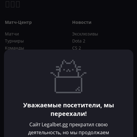
Матч-Центр
Новости
Матчи
Эксклюзивы
Турниры
Dota 2
Команды
CS 2
Игроки
Статьи
Прогнозы
Кибер-вики
Букмекеры
Школа ставок
Dota 2
CS 2
Бонусы букмекеров
Уважаемые посетители, мы
Фрибеты
переехали!
Акции
За регистрацию
Сайт Legalbet.gg прекратил свою
Без депозита
деятельность, но мы продолжаем