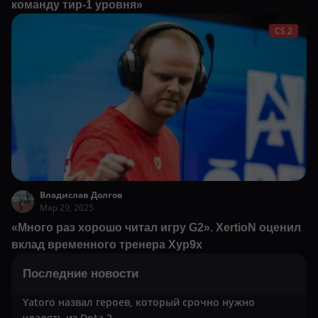
команду тир-1 уровня»
CS 2
Владислав Долгов
Мар 29, 2025
«Много раз хорошо читал игру G2». XertioN оценил
вклад временного тренера Xyp9x
Последние новости
Yatoro назвал героев, который срочно нужно
удалять из Dota 2