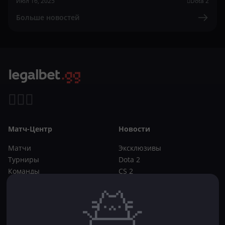
Июл 16, 2025
Dota 2
Больше новостей
Матч-Центр
Новости
Матчи
Эксклюзивы
Турниры
Dota 2
Команды
CS 2
Игроки
Статьи
Прогнозы
Кибер-вики
Букмекеры
Школа ставок
Dota 2