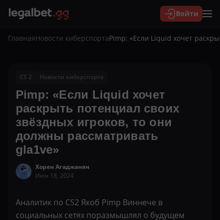
Войти
Главная
Новости киберспорта
Pimp: «Если Liquid хочет раскр
CS 2
Новости киберспорта
Pimp: «Если Liquid хочет
раскрыть потенциал своих
звёздных игроков, то они
должны рассматривать
gla1ve»
Хорен Агаджанян
Июн 18, 2024
Аналитик по CS2 Якоб Pimp Виннече в
социальных сетях поразмышлял о будущем