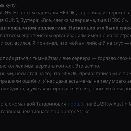
выкупу.
 GUN5. Но потом написали HEROIC, спросили, интересен ли
 GUN5, Бустера: «Всё, сделка завершена, ты в HEROIC».
 англоязычном коллективе. Насколько это было сло
вал всем европейским организациям именно из-за страх
» и согласился. Я понимал, что мой английский на слух —
вот общаться с тиммейтами вне сервера — гораздо сложн
ю коллектива, держать контакт. Это важно.
ыми, несмотря на то, что HEROIC предоставила мне пре
равляли ошибки. У нас даже есть мемы на тему моего а
на мейджор, я уже адаптировался и в игровом, и в неигр
есте с командой Татаринович
прошёл
на BLAST.tv Austin 
 главном чемпионате по Counter Strike.