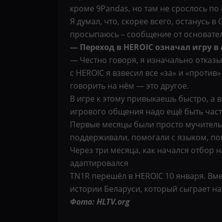
кроме 9Pandas, но там не срослось по 
Я думал, что, скорее всего, останусь в
просыпаюсь – сообщение от основателя
— Переход в HEROIC означал игру в
— Честно говоря, я изначально отказы
с HEROIC я взвесил все «за» и «против
говорить на нём — это другое.
В игре к этому привыкаешь быстро, а 
игрового общения надо ещё быть часть
Первые месяцы были просто мучительн
поддерживали, помогали с языком, поп
Через три месяца, как начался отбор 
адаптировался
TN1R перешёл в HEROIC 10 января. Вм
истории Беларуси, который сыграет на
Фото: HLTV.org