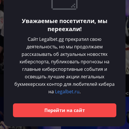
Уважаемые посетители, мы
переехали!
Сайт Legalbet.gg прекратил свою
деятельность, но мы продолжаем
рассказывать об актуальных новостях
киберспорта, публиковать прогнозы на
главные киберспортивные события и
освещать лучшие акции легальных
Владислав Долгов
букмекерских контор для любителей кибера
Июн 17, 2025
на
Legalbet.ru
.
Xfl0ud покинул основной со
CS 2
Перейти на сайт