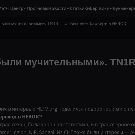
Матч-Центр
Прогнозы
Новости
Статьи
Кибер-вики
Букмекер
были мучительными». TN1R — о языковом барьере в HEROIC
были мучительными». TN1R
ич в интервью HLTV.org поделился подробностями о пер
ереход в HEROIC?
рал сезон, была хорошая статистика, и в трансферное 
amerLegion, NiP, Sangal. Из СНГ тоже были интересы — Au