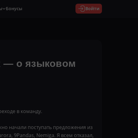
ы
Бонусы
Войти
 — о языковом
еходе в команду.
окно начали поступать предложения из
rora, 9Pandas, Nemiga. Я всем отказал,