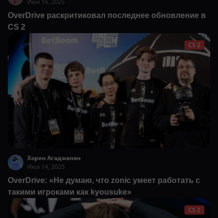
Июл 16, 2025
OverDrive раскритиковал последнее обновление в
CS 2
CS 2
Хорен Агаджанян
Июл 14, 2025
OverDrive: «Не думаю, что zonic умеет работать с
такими игроками как kyousuke»
CS 2