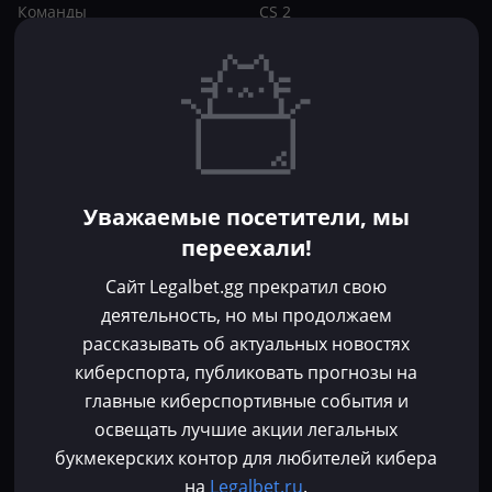
Команды
CS 2
Игроки
Статьи
Прогнозы
Кибер-вики
Букмекеры
Школа ставок
Dota 2
CS 2
Бонусы букмекеров
Уважаемые посетители, мы
Фрибеты
переехали!
Акции
За регистрацию
Сайт Legalbet.gg прекратил свою
Без депозита
деятельность, но мы продолжаем
рассказывать об актуальных новостях
Контакты
киберспорта, публиковать прогнозы на
Пользовательское соглашение
главные киберспортивные события и
Политика конфиденциальности
освещать лучшие акции легальных
Политика в отношении файлов cookie
букмекерских контор для любителей кибера
Согласие на обработку персональных данных
на
Legalbet.ru
.