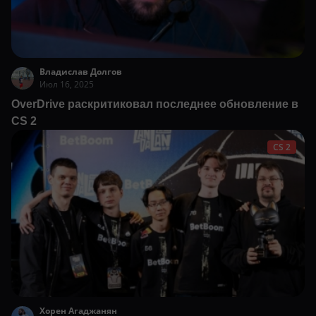
Владислав Долгов
Июл 16, 2025
OverDrive раскритиковал последнее обновление в
CS 2
CS 2
Хорен Агаджанян