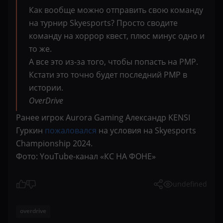
Как вообще можно отправить свою команду
на турнир Skyesports? Просто сводите
команду на хоррор квест, плюс минус одно и
то же.
А все это из-за того, чтобы попасть на РМР.
Кстати это точно будет последний РМР в
истории.
OverDrive
Ранее игрок Aurora Gaming Александр KENSI
Гуркин
пожаловался
на условия на Skyesports
Championship 2024.
Фото: YouTube-канал «КС НА ФОНЕ»
undefined
overdrive