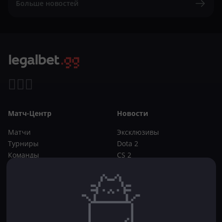
Больше новостей
Матч-Центр
Новости
Матчи
Эксклюзивы
Турниры
Dota 2
Команды
CS 2
Игроки
Статьи
Прогнозы
Кибер-вики
Букмекеры
Школа ставок
Dota 2
CS 2