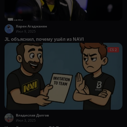
Хорен Агаджанян
Июл 9, 2025
JL объяснил, почему ушёл из NAVI
CS 2
Владислав Долгов
Июл 3, 2025