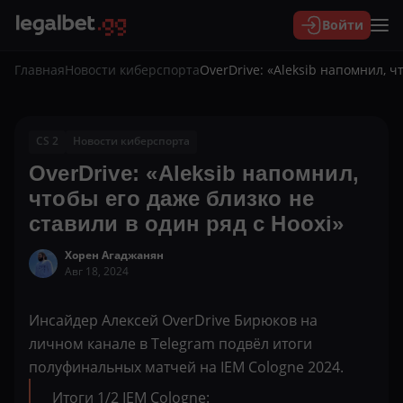
Войти
Главная
Новости киберспорта
OverDrive: «Aleksib напомнил, ч
CS 2
Новости киберспорта
OverDrive: «Aleksib напомнил,
чтобы его даже близко не
ставили в один ряд с Hooxi»
Хорен Агаджанян
Авг 18, 2024
Инсайдер Алексей OverDrive Бирюков на
личном канале в Telegram подвёл итоги
полуфинальных матчей на IEM Cologne 2024.
Итоги 1/2 IEM Cologne: