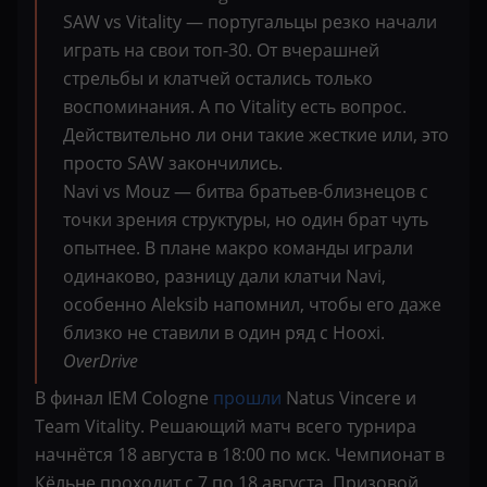
SAW vs Vitality — португальцы резко начали
играть на свои топ-30. От вчерашней
стрельбы и клатчей остались только
воспоминания. А по Vitality есть вопрос.
Действительно ли они такие жесткие или, это
просто SAW закончились.
Navi vs Mouz — битва братьев-близнецов с
точки зрения структуры, но один брат чуть
опытнее. В плане макро команды играли
одинаково, разницу дали клатчи Navi,
особенно Aleksib напомнил, чтобы его даже
близко не ставили в один ряд с Hooxi.
OverDrive
В финал IEM Cologne
прошли
Natus Vincere и
Team Vitality. Решающий матч всего турнира
начнётся 18 августа в 18:00 по мск. Чемпионат в
Кёльне проходит с 7 по 18 августа. Призовой