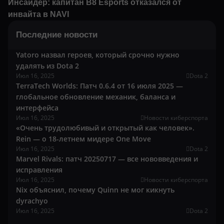
Инсайдер: капитан B8 Esports отказался от
инвайта в NAVI
Последние новости
Yatoro назвал героев, который срочно нужно
удалять из Dota 2
Июл 16, 2025
Dota 2
TerraTech Worlds: Патч 0.6.4 от 16 июля 2025 —
глобальное обновление механик, баланса и
интерфейса
Июл 16, 2025
Новости киберспорта
«Очень трудолюбивый и открытый как человек».
Rein — о 18-летнем мидере One Move
Июл 16, 2025
Dota 2
Marvel Rivals: патч 20250717 — все нововведения и
исправления
Июл 16, 2025
Новости киберспорта
Nix объяснил, почему Quinn не мог кикнуть
dyrachyo
Июл 16, 2025
Dota 2