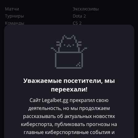
Матчи
Эксклюзивы
Турниры
Dota 2
Команды
CS 2
Игроки
Статьи
Прогнозы
Кибер-вики
Букмекеры
Школа ставок
Dota 2
CS 2
Бонусы букмекеров
Уважаемые посетители, мы
Фрибеты
переехали!
Акции
За регистрацию
Сайт Legalbet.gg прекратил свою
Без депозита
деятельность, но мы продолжаем
рассказывать об актуальных новостях
Контакты
киберспорта, публиковать прогнозы на
Пользовательское соглашение
главные киберспортивные события и
Политика конфиденциальности