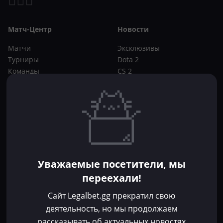
Матч-Центр
Новости
Матчи
Эксклюзивы
Турниры
Dota 2
Команды
CS 2
Игроки
Статьи
Прогнозы
Кибер-вики
Букмекеры
Школа ставок
Dota 2
CS 2
Бонусы букмекеров
Уважаемые посетители, мы
Фрибеты
переехали!
Акции
За регистрацию
Сайт Legalbet.gg прекратил свою
Без депозита
деятельность, но мы продолжаем
рассказывать об актуальных новостях