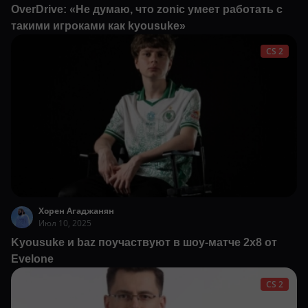
OverDrive: «Не думаю, что zonic умеет работать с
такими игроками как kyousuke»
CS 2
Хорен Агаджанян
Июл 10, 2025
Kyousuke и baz поучаствуют в шоу-матче 2х8 от
Evelone
CS 2