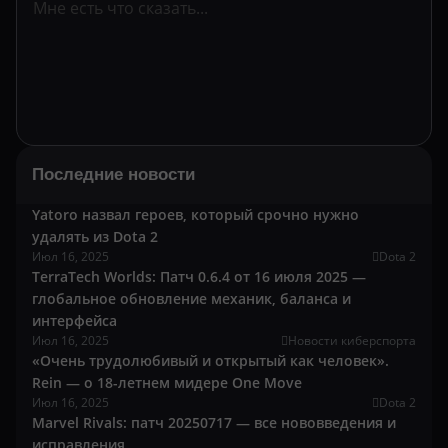
Последние новости
Yatoro назвал героев, который срочно нужно
удалять из Dota 2
Июл 16, 2025
Dota 2
TerraTech Worlds: Патч 0.6.4 от 16 июля 2025 —
глобальное обновление механик, баланса и
интерфейса
Июл 16, 2025
Новости киберспорта
«Очень трудолюбивый и открытый как человек».
Rein — о 18-летнем мидере One Move
Июл 16, 2025
Dota 2
Marvel Rivals: патч 20250717 — все нововведения и
исправления