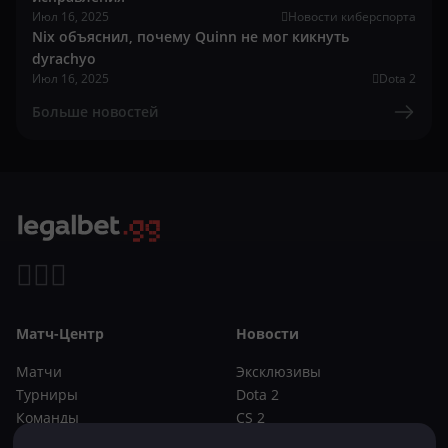
Июл 16, 2025
Новости киберспорта
Nix объяснил, почему Quinn не мог кикнуть
dyrachyo
Июл 16, 2025
Dota 2
Больше новостей
Матч-Центр
Новости
Матчи
Эксклюзивы
Турниры
Dota 2
Команды
CS 2
Игроки
Статьи