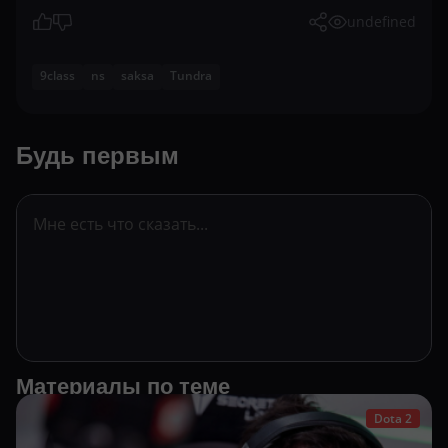
undefined
9class
ns
saksa
Tundra
Будь первым
Материалы по теме
Dota 2