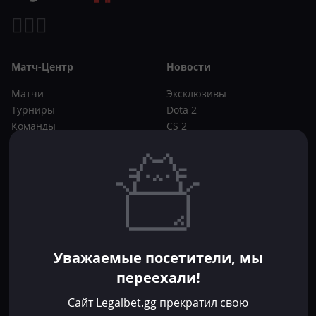
Матч-Центр
Новости
Матчи
Эксклюзивы
Турниры
Dota 2
Команды
CS 2
Игроки
Статьи
Прогнозы
Кибер-вики
Букмекеры
Школа ставок
Dota 2
CS 2
Бонусы букмекеров
Уважаемые посетители, мы
Фрибеты
переехали!
Акции
За регистрацию
Сайт Legalbet.gg прекратил свою
Без депозита