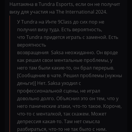
Налтакяна в Tundra Esports, если он не получит
визу для участия на The International 2024.
У Tundra на Инте 9Class до сих пор не
получил визу туда. Есть вероятность,
что Tundra придется играть с заменой. Есть
вероятность
возвращения Saksa неожиданно. Он вроде
как решил свои ментальные проблемы, у
него там были какие-то, он брал перерыв.
[Сообщение в чате. Решил проблемы (нужны
деньги)] Нет. Saksa уходил с
профессиональной сцены, не играл
довольно долго. Объяснил это он тем, что у
него панические атаки, что-то такое. Короче,
что-то с менталкой, так скажем. Может
депрессия какая-то. Там нет смысла
разбираться, что-то не так было с ним.