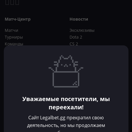
Матч-Центр
Новости
Матчи
Эксклюзивы
Турниры
Dota 2
Команды
CS 2
Игроки
Статьи
Прогнозы
Кибер-вики
Букмекеры
Школа ставок
Dota 2
CS 2
Бонусы букмекеров
Уважаемые посетители, мы
Фрибеты
переехали!
Акции
За регистрацию
Сайт Legalbet.gg прекратил свою
Без депозита
деятельность, но мы продолжаем