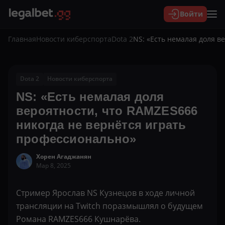
Войти
Главная
Новости киберспорта
Dota 2
NS: «Есть немалая доля в
Dota 2
Новости киберспорта
NS: «Есть немалая доля
вероятности, что RAMZES666
никогда не вернётся играть
профессионально»
Хорен Агаджанян
Мар 8, 2025
Стример Ярослав NS Кузнецов в ходе личной
трансляции на Twitch поразмышлял о будущем
Романа RAMZES666 Кушнарёва.