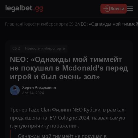
Войти
Главная
Новости киберспорта
CS 2
NEO: «Однажды мой тиммейт
CS 2
Новости киберспорта
NEO: «Однажды мой тиммейт
не покушал в Mcdonald’s перед
игрой и был очень зол»
Хорен Агаджанян
Авг 14, 2024
Тренер FaZe Clan Филипп NEO Кубски, в рамках
продакшена на IEM Cologne 2024, назвал самую
глупую причину поражения.
Однажды мой тиммейт не покушал в