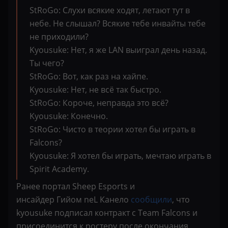
StRoGo: Cлухи всякие ходят, летают тут в
небе. Не слышал? Всякие тебе инвайты тебе
не приходили?
Kyousuke: Нет, я же LAN выиграл день назад.
Ты чего?
StRoGo: Вот, как раз на хайпе.
Kyousuke: Нет, не всё так быстро.
StRoGo: Короче, неправда это всё?
Kyousuke: Конечно.
StRoGo: Чисто в теории хотел бы играть в
Falcons?
Kyousuke: Я хотел бы играть, мечтаю играть в
Spirit Academy.
Ранее портал Sheep Esports и
инсайдер Гийом neL Канело
сообщили
, что
kyousuke подписал контракт с Team Falcons и
присоединится к ростеру после окончания