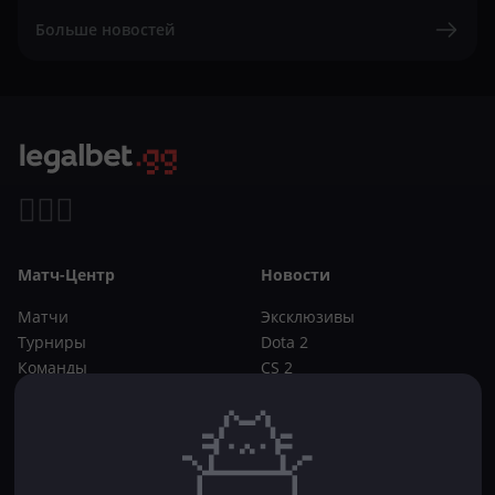
Больше новостей
Матч-Центр
Новости
Матчи
Эксклюзивы
Турниры
Dota 2
Команды
CS 2
Игроки
Статьи
Прогнозы
Кибер-вики
Букмекеры
Школа ставок
Dota 2