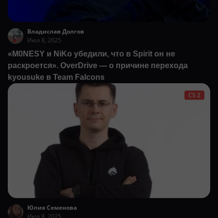
Владислав Долгов
Июл 8, 2025
«M0NESY и NiKo убедили, что в Spirit он не
раскроется». OverDrive — о причине перехода
kyousuke в Team Falcons
CS 2
Юлия Семенова
Июл 8, 2025