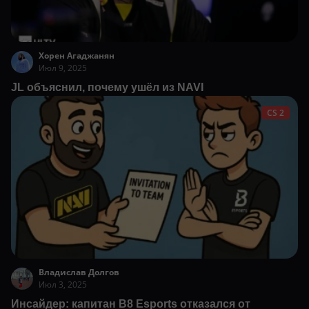
Хорен Агаджанян
Июл 9, 2025
JL объяснил, почему ушёл из NAVI
CS 2
Владислав Долгов
Июл 3, 2025
Инсайдер: капитан B8 Esports отказался от