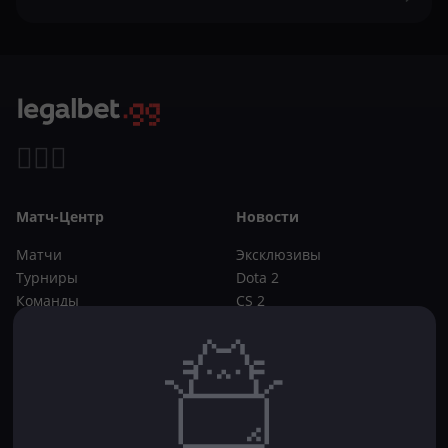
Матч-Центр
Новости
Матчи
Эксклюзивы
Турниры
Dota 2
Команды
CS 2
Игроки
Статьи
Прогнозы
Кибер-вики
Букмекеры
Школа ставок
Dota 2
CS 2