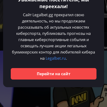
переехали!
Сайт Legalbet.gg прекратил свою
деятельность, но мы продолжаем
рассказывать об актуальных новостях
киберспорта, публиковать прогнозы на
Хорен Агаджанян
главные киберспортивные события и
Июл 9, 2025
освещать лучшие акции легальных
OverDrive: FaZe Clan отказал
букмекерских контор для любителей кибера
CS 2
на
Legalbet.ru
.
Перейти на сайт