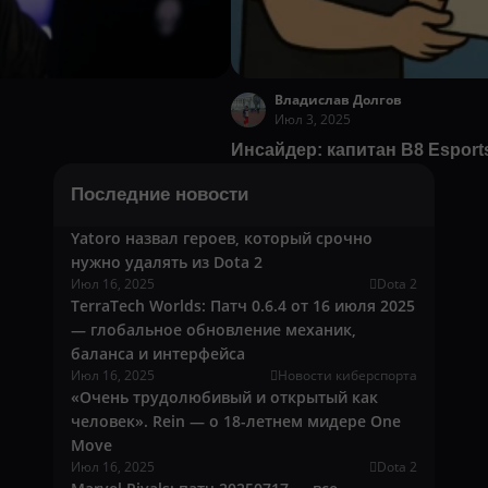
Владислав Долгов
Июл 3, 2025
Инсайдер: капитан B8 Esport
Последние новости
Yatoro назвал героев, который срочно
нужно удалять из Dota 2
Июл 16, 2025
Dota 2
TerraTech Worlds: Патч 0.6.4 от 16 июля 2025
— глобальное обновление механик,
баланса и интерфейса
Июл 16, 2025
Новости киберспорта
«Очень трудолюбивый и открытый как
человек». Rein — о 18-летнем мидере One
Move
Июл 16, 2025
Dota 2