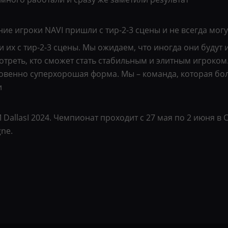
ие игроки NAVI пришли с тир-2-3 сцены и не всегда могу
 их с тир-2-3 сцены. Мы ожидаем, что иногда они будут 
треть, кто сможет стать стабильным и элитным игроком
овенно суперхорошая форма. Мы – команда, которая бо
и
 DallasI 2024. Чемпионат проходит с 27 мая по 2 июня в
gne.