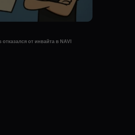
s отказался от инвайта в NAVI