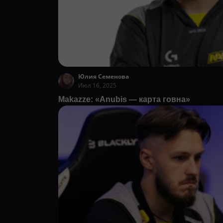
Юлия Семенова
Июл 16, 2025
Makazze: «Anubis — карта говна»