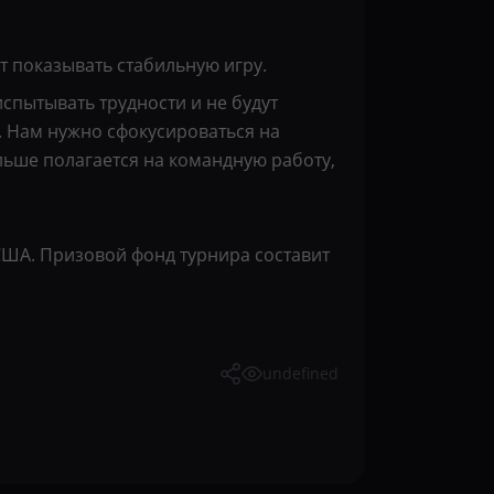
т показывать стабильную игру.
испытывать трудности и не будут
. Нам нужно сфокусироваться на
льше полагается на командную работу,
 США. Призовой фонд турнира составит
undefined