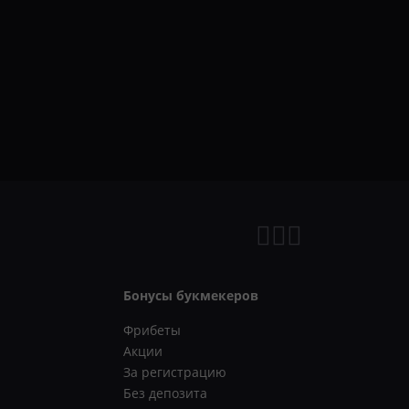
Бонусы букмекеров
Фрибеты
Акции
За регистрацию
Без депозита