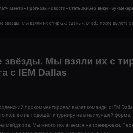
Матч-Центр
Прогнозы
Новости
Статьи
Кибер-вики
Букмекер
е звёзды. Мы взяли их с тир-2-3 сцены». B1ad3 после вылета с 
 звёзды. Мы взяли их с тир
а с IEM Dallas
роденский прокомментировал вылет команды с IEM Dallas
что коллектив подошёл к турниру не в наилучшей форме.
 на мейджоре. Мы много полагаемся на тренировки. Пе
 много работали и сразу же заметили результат