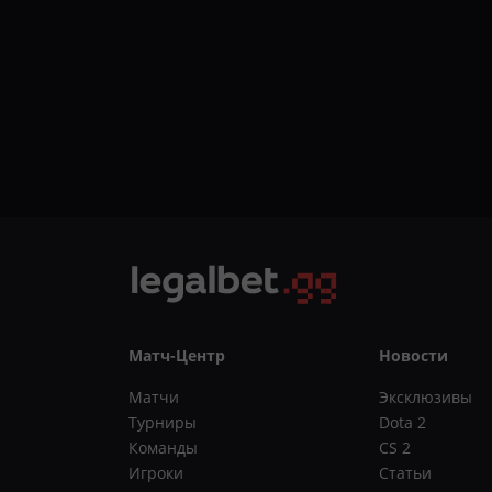
Матч-Центр
Новости
Матчи
Эксклюзивы
Турниры
Dota 2
Команды
CS 2
Игроки
Статьи