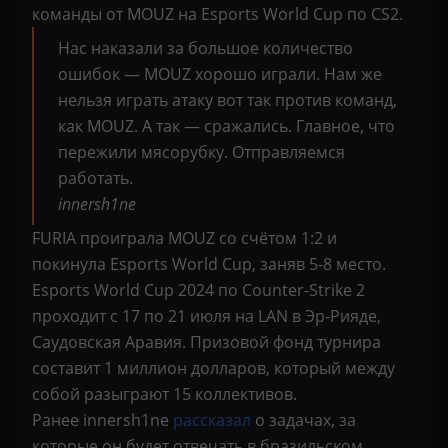
команды от MOUZ на Esports World Cup по CS2.
Нас наказали за большое количество
ошибок — MOUZ хорошо играли. Нам же
нельзя играть атаку вот так против команд,
как MOUZ. А так — сражались. Главное, что
пережили мясорубку. Отправляемся
работать.
innersh1ne
FURIA проиграла MOUZ со счётом 1:2 и
покинула Esports World Cup, заняв 5-8 место.
Esports World Cup 2024 по Counter-Strike 2
проходит с 17 по 21 июля на LAN в Эр-Рияде,
Саудовская Аравия. Призовой фонд турнира
составит 1 миллион долларов, который между
собой разыграют 15 коллективов.
Ранее innersh1ne
рассказал
о задачах, за
которые он будет отвечать в бразильском