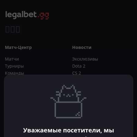
Матч-Центр
Новости
Матчи
Эксклюзивы
Турниры
Dota 2
Команды
CS 2
Игроки
Статьи
Прогнозы
Кибер-вики
Букмекеры
Школа ставок
Dota 2
CS 2
Бонусы букмекеров
Уважаемые посетители, мы
Фрибеты