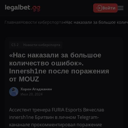
Войти
Главная
Новости киберспорта
«Нас наказали за большое коли
CS 2
Новости киберспорта
«Нас наказали за большое
количество ошибок».
Innersh1ne после поражения
от MOUZ
Хорен Агаджанян
Июл 20, 2024
Ассистент тренера FURIA Esports Вячеслав
innersh1ne Бритвин в личном Telegram-
кананале прокомментировал поражение