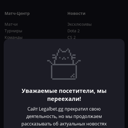
Матч-Центр
Новости
Матчи
Эксклюзивы
Турниры
Dota 2
Команды
CS 2
Игроки
Статьи
Прогнозы
Кибер-вики
Букмекеры
Школа ставок
Dota 2
CS 2
Бонусы букмекеров
Уважаемые посетители, мы
Фрибеты
переехали!
Акции
За регистрацию
Сайт Legalbet.gg прекратил свою
Без депозита
деятельность, но мы продолжаем
рассказывать об актуальных новостях