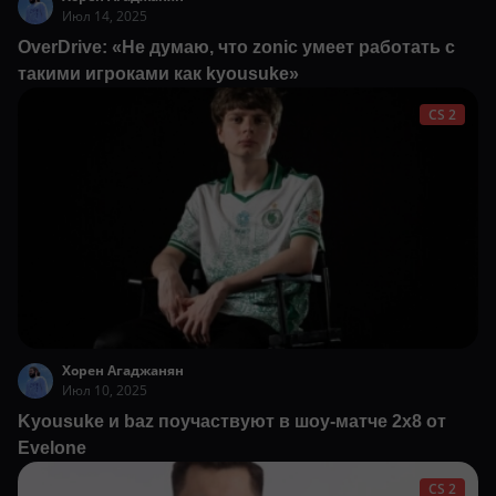
Июл 14, 2025
OverDrive: «Не думаю, что zonic умеет работать с
такими игроками как kyousuke»
CS 2
Хорен Агаджанян
Июл 10, 2025
Kyousuke и baz поучаствуют в шоу-матче 2х8 от
Evelone
CS 2