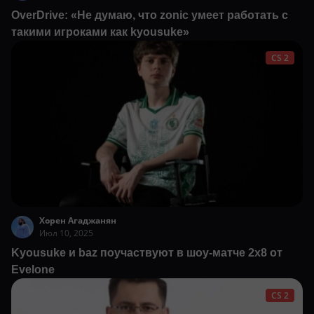
OverDrive: «Не думаю, что zonic умеет работать с
такими игроками как kyousuke»
CS 2
Хорен Агаджанян
Июл 10, 2025
Kyousuke и baz поучаствуют в шоу-матче 2х8 от
Evelone
CS 2