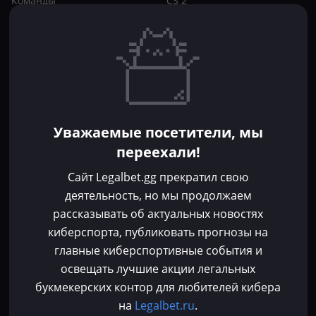
Команды
CS 2
Игроки
Статьи
Прогнозы
Кибер-вики
Букмекеры
Школа ставок
Dota 2
CS 2
Бонусы букмекеров
Уважаемые посетители, мы
Фрибеты
переехали!
Акции
За регистрацию
Сайт Legalbet.gg прекратил свою
Без депозита
деятельность, но мы продолжаем
рассказывать об актуальных новостях
Контакты
киберспорта, публиковать прогнозы на
Пользовательское соглашение
главные киберспортивные события и
Политика конфиденциальности
освещать лучшие акции легальных
Политика в отношении файлов cookie
букмекерских контор для любителей кибера
Согласие на обработку персональных данных
на
Legalbet.ru
.
Зарегистрировано Федеральной службой по надзору в сфере связи,