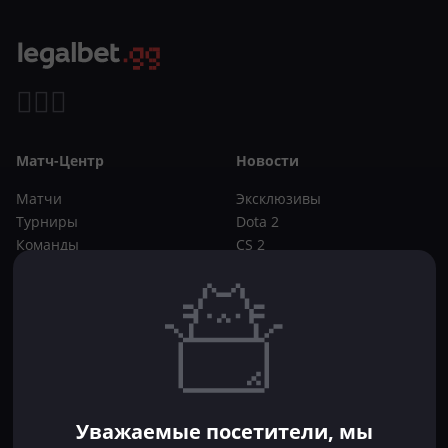
Матч-Центр
Новости
Матчи
Эксклюзивы
Турниры
Dota 2
Команды
CS 2
Игроки
Статьи
Прогнозы
Кибер-вики
Букмекеры
Школа ставок
Dota 2
CS 2
Бонусы букмекеров
Уважаемые посетители, мы
Фрибеты