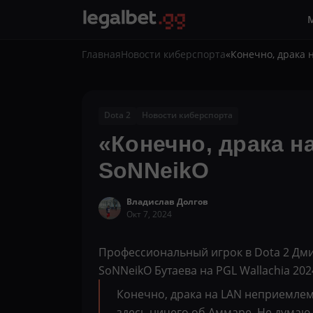
Главная
Новости киберспорта
«Конечно, драка 
Dota 2
Новости киберспорта
«Конечно, драка н
SoNNeikO
Владислав Долгов
Окт 7, 2024
Профессиональный игрок в Dota 2 Дми
SoNNeikO Бутаева на PGL Wallachia 202
Конечно, драка на LAN неприемлема
здесь ничего об Аммаре. Не думаю,