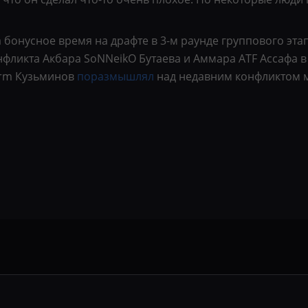
бонусное время на драфте в 3-м раунде группового этапа
онфликта Акбара SoNNeikO Бутаева и Аммара ATF Ассафа в
orm Кузьминов
поразмышлял
над недавним конфликтом 