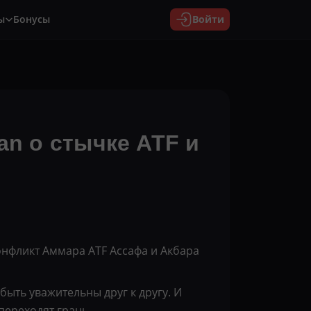
ы
Бонусы
Войти
an о стычке ATF и
нфликт Аммара ATF Ассафа и Акбара
быть уважительны друг к другу. И
переходят грань.