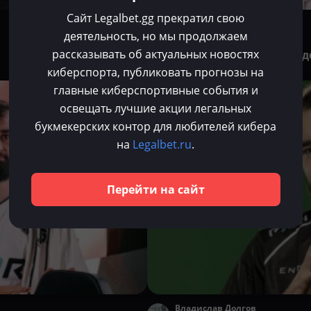
Сайт Legalbet.gg прекратил свою
Владислав Долгов
деятельность, но мы продолжаем
Май 4, 2025
рассказывать об актуальных новостях
Fishman: «Я не нуждаюсь в д
киберспорта, публиковать прогнозы на
жизни»
главные киберспортивные события и
Dota 2
освещать лучшие акции легальных
букмекерских контор для любителей кибера
на
Legalbet.ru
.
Перейти на сайт
Владислав Долгов