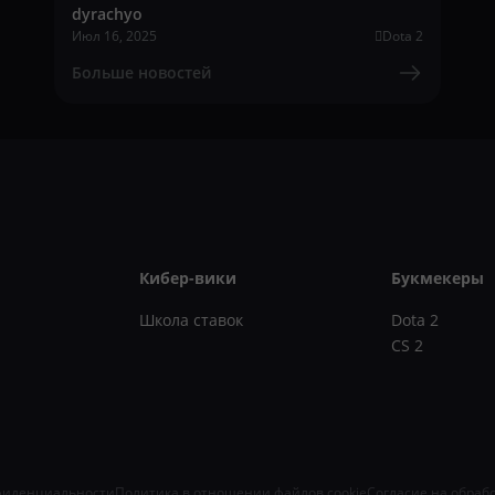
dyrachyo
Июл 16, 2025
Dota 2
Больше новостей
Кибер-вики
Букмекеры
Школа ставок
Dota 2
CS 2
фиденциальности
Политика в отношении файлов cookie
Согласие на обраб