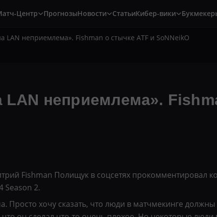
Матч-Центр
Прогнозы
Новости
Статьи
Кибер-вики
Букмекер
на LAN неприемлема». Fishman о стычке ATF и SoNNeikO
а LAN неприемлема». Fishm
трий Fishman Полищук в соцсетях прокомментировал ко
4 Season 2.
. Просто хочу сказать, что люди в матчмекинге должны 
 что он сделал что-то очень плохое. Но некоторые люди 