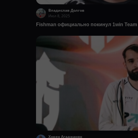
Владислав Долгов
Июл 8, 2025
Fishman официально покинул 1win Team
Хорен Агаджанян