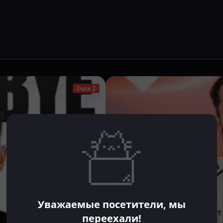
Dota 2
Уважаемые посетители, мы
переехали!