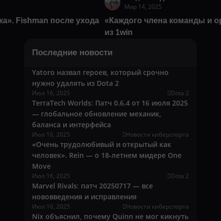
Мар 14, 2025
ка». Fishman после ухода
«Каждого члена команды и о
из 1win
Последние новости
Yatoro назвал героев, который срочно
нужно удалять из Dota 2
Июл 16, 2025
Dota 2
TerraTech Worlds: Патч 0.6.4 от 16 июля 2025
— глобальное обновление механик,
баланса и интерфейса
Июл 16, 2025
Новости киберспорта
«Очень трудолюбивый и открытый как
человек». Rein — о 18-летнем мидере One
Move
Июл 16, 2025
Dota 2
Marvel Rivals: патч 20250717 — все
нововведения и исправления
Июл 16, 2025
Новости киберспорта
Nix объяснил, почему Quinn не мог кикнуть