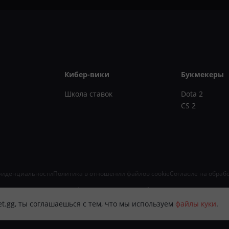
Кибер-вики
Букмекеры
Школа ставок
Dota 2
CS 2
фиденциальности
Политика в отношении файлов cookie
Согласие на обраб
, информационных технологий и массовых коммуникаций (Роскомнадзор) 16.08.2024. Зап
 ОГРН 324645700071843, 410005, г. Саратов, ул. Железнодорожная, 43/55
et.gg, ты соглашаешься с тем, что мы используем
файлы куки
.