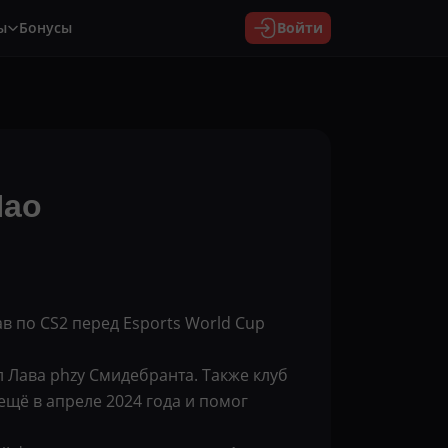
ы
Бонусы
Войти
Hao
в по CS2 перед Esports World Cup
 Лава phzy Смидебранта. Также клуб
щё в апреле 2024 года и помог