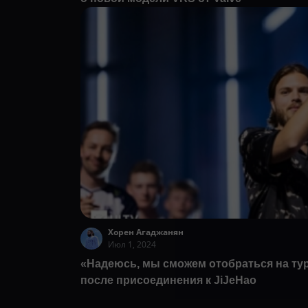
Хорен Агаджанян
Июл 1, 2024
«Надеюсь, мы сможем отобраться на тур
после присоединения к JiJeHao