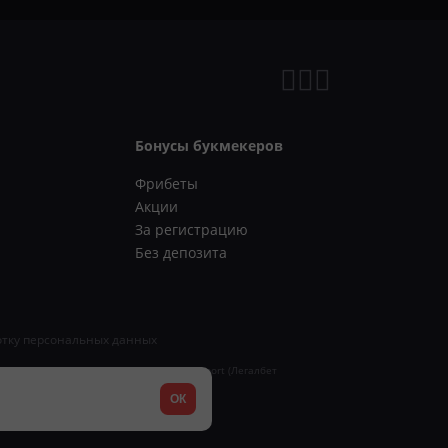
Бонусы букмекеров
Фрибеты
Акции
За регистрацию
Без депозита
отку персональных данных
ись о регистрации СМИ «Legalbet Cybersport (Легалбет
ОК