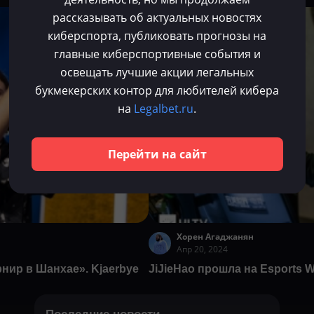
рассказывать об актуальных новостях
CS 2
киберспорта, публиковать прогнозы на
главные киберспортивные события и
освещать лучшие акции легальных
букмекерских контор для любителей кибера
на
Legalbet.ru
.
Перейти на сайт
Хорен Агаджанян
Апр 20, 2024
нир в Шанхае». Kjaerbye
JiJieHao прошла на Esports W