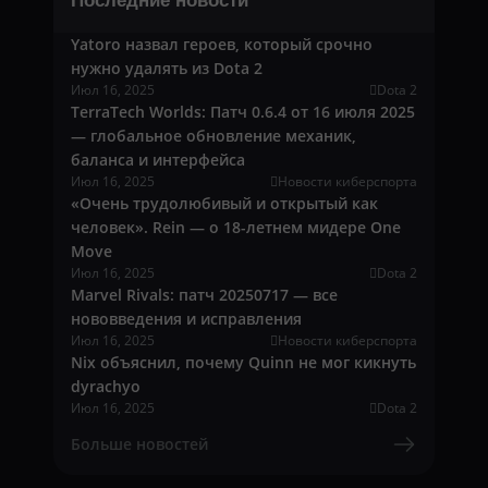
Последние новости
Yatoro назвал героев, который срочно
нужно удалять из Dota 2
Июл 16, 2025
Dota 2
TerraTech Worlds: Патч 0.6.4 от 16 июля 2025
— глобальное обновление механик,
баланса и интерфейса
Июл 16, 2025
Новости киберспорта
«Очень трудолюбивый и открытый как
человек». Rein — о 18-летнем мидере One
Move
Июл 16, 2025
Dota 2
Marvel Rivals: патч 20250717 — все
нововведения и исправления
Июл 16, 2025
Новости киберспорта
Nix объяснил, почему Quinn не мог кикнуть
dyrachyo
Июл 16, 2025
Dota 2
Больше новостей