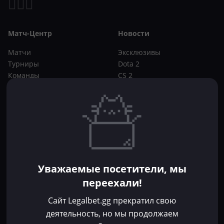
Матч-Центр
Новости
Матчи
Эксклюзивы
Турниры
Dota 2
Команды
CS 2
Игроки
Статьи
Прогнозы
Кибер-вики
Букмекеры
Школа ставок
Dota 2
CS 2
Бонусы букмекеров
Уважаемые посетители, мы
Фрибеты
переехали!
Акции
За регистрацию
Сайт Legalbet.gg прекратил свою
Без депозита
деятельность, но мы продолжаем