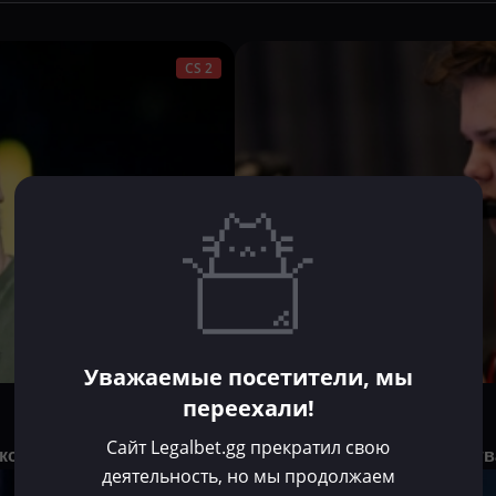
CS 2
Уважаемые посетители, мы
переехали!
Владислав Долгов
Июн 30, 2025
Сайт Legalbet.gg прекратил свою
ко начал»
Kassad оценил преимуществ
деятельность, но мы продолжаем