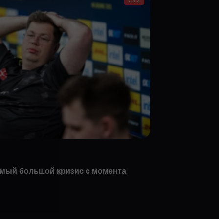
CS 2
амый большой кризис с момента