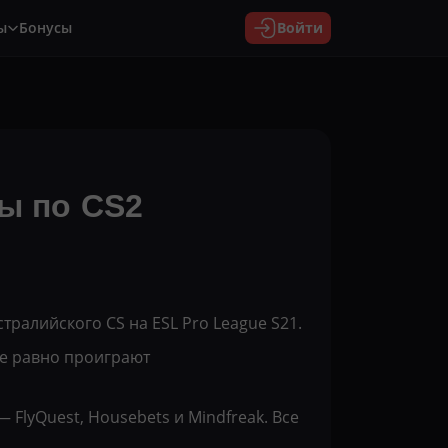
ы
Бонусы
Войти
ы по CS2
ралийского CS на ESL Pro League S21.
все равно проиграют
 FlyQuest, Housebets и Mindfreak. Все