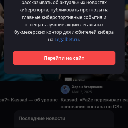
CS 2
рассказывать об актуальных новостях
киберспорта, публиковать прогнозы на
главные киберспортивные события и
освещать лучшие акции легальных
букмекерских контор для любителей кибера
на
Legalbet.ru
.
Перейти на сайт
Хорен Агаджанян
Май 3, 2025
гру?» Kassad — об уровне
Kassad: «FaZe переживает с
основания состава по CS»
Последние новости